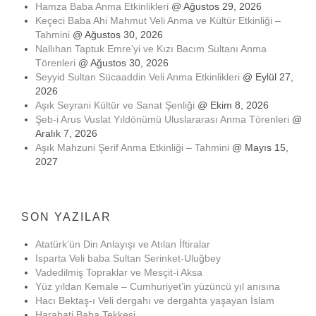
Hamza Baba Anma Etkinlikleri
@ Ağustos 29, 2026
Keçeci Baba Ahi Mahmut Veli Anma ve Kültür Etkinliği –
Tahmini
@ Ağustos 30, 2026
Nallıhan Taptuk Emre’yi ve Kızı Bacım Sultanı Anma
Törenleri
@ Ağustos 30, 2026
Seyyid Sultan Sücaaddin Veli Anma Etkinlikleri
@ Eylül 27,
2026
Aşık Seyrani Kültür ve Sanat Şenliği
@ Ekim 8, 2026
Şeb-i Arus Vuslat Yıldönümü Uluslararası Anma Törenleri
@
Aralık 7, 2026
Aşık Mahzuni Şerif Anma Etkinliği – Tahmini
@ Mayıs 15,
2027
SON YAZILAR
Atatürk’ün Din Anlayışı ve Atılan İftiralar
Isparta Veli baba Sultan Serinket-Uluğbey
Vadedilmiş Topraklar ve Mesçit-i Aksa
Yüz yıldan Kemale – Cumhuriyet’in yüzüncü yıl anısına
Hacı Bektaş-ı Veli dergahı ve dergahta yaşayan İslam
Harabati Baba Tekkesi