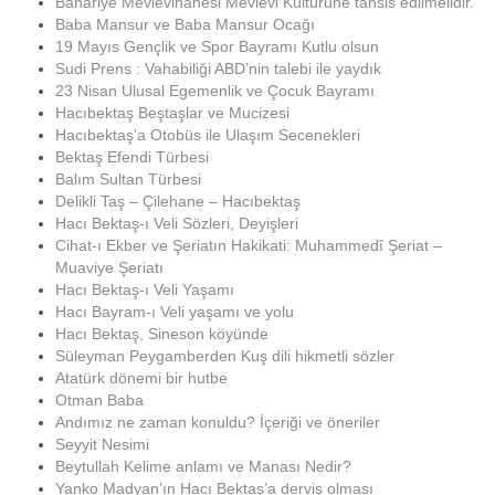
Bahariye Mevlevihanesi Mevlevi Kültürüne tahsis edilmelidir.
Baba Mansur ve Baba Mansur Ocağı
19 Mayıs Gençlik ve Spor Bayramı Kutlu olsun
Sudi Prens : Vahabiliği ABD’nin talebi ile yaydık
23 Nisan Ulusal Egemenlik ve Çocuk Bayramı
Hacıbektaş Beştaşlar ve Mucizesi
Hacıbektaş’a Otobüs ile Ulaşım Secenekleri
Bektaş Efendi Türbesi
Balım Sultan Türbesi
Delikli Taş – Çilehane – Hacıbektaş
Hacı Bektaş-ı Veli Sözleri, Deyişleri
Cihat-ı Ekber ve Şeriatın Hakikati: Muhammedî Şeriat –
Muaviye Şeriatı
Hacı Bektaş-ı Veli Yaşamı
Hacı Bayram-ı Veli yaşamı ve yolu
Hacı Bektaş, Sineson köyünde
Süleyman Peygamberden Kuş dili hikmetli sözler
Atatürk dönemi bir hutbe
Otman Baba
Andımız ne zaman konuldu? İçeriği ve öneriler
Seyyit Nesimi
Beytullah Kelime anlamı ve Manası Nedir?
Yanko Madyan’ın Hacı Bektaş’a derviş olması