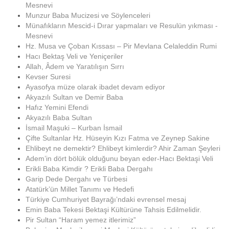
Mesnevi
Munzur Baba Mucizesi ve Söylenceleri
Münafıkların Mescid-i Dırar yapmaları ve Resulün yıkması -
Mesnevi
Hz. Musa ve Çoban Kıssası – Pir Mevlana Celaleddin Rumi
Hacı Bektaş Veli ve Yeniçeriler
Allah, Âdem ve Yaratılışın Sırrı
Kevser Suresi
Ayasofya müze olarak ibadet devam ediyor
Akyazılı Sultan ve Demir Baba
Hafız Yemini Efendi
Akyazılı Baba Sultan
İsmail Maşuki – Kurban İsmail
Çifte Sultanlar Hz. Hüseyin Kızı Fatma ve Zeynep Sakine
Ehlibeyt ne demektir? Ehlibeyt kimlerdir? Ahir Zaman Şeyleri
Adem’in dört bölük olduğunu beyan eder-Hacı Bektaşi Veli
Erikli Baba Kimdir ? Erikli Baba Dergahı
Garip Dede Dergahı ve Türbesi
Atatürk’ün Millet Tanımı ve Hedefi
Türkiye Cumhuriyet Bayrağı’ndaki evrensel mesaj
Emin Baba Tekesi Bektaşi Kültürüne Tahsis Edilmelidir.
Pir Sultan “Haram yemez itlerimiz”