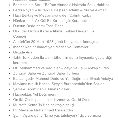
Besmele’nin Sırrı: “Ba”nın Altındaki Noktada Saklı Hakikat
Bedri Noyan – Kuran’ı şiirleştiren adam! – Nuriye Akman
Hacı Bektaş ve Mevlana’ya giden Çalıntı Kurban
Hünkar’ın İki Ak Gül Bir Kırmızı gül Kerameti
Dursun Dede namı Tose Dede
Üsküdar Gözcü Karaca Ahmet Sultan Dergahı ve
Cemevi
Atatürk’ün 20 Mart 1923 günü Konya’daki konuşması
İbadet Nedir? İbadet yeri Mescit ve Cemevleri
Güzide Ana
Tahtı Terk eden İbrahim Ethem’in deniz kıyısında gösterdiği
keramet
Hz. Muhammed ve Kadınlar – Zeyd ve Eşi – Ahzap Suresi
Zuhurat Baba ve Zuhurat Baba Türbesi
Baltası gedik Mahmut Dede ve Yel Değirmeni Elmalı Antalya
Mevlana’nın ilk Hocası Seyyid Burhaneddin’den Sözler
Şems-i Tebrizi’den Hikmetli Sözler
Hacıbektaş Yel Değirmeni
On iki, On iki post, on iki hizmet ve On iki Ocak
Mustafa Kemal’in Hacıbektaş’a gelişi
Pir Mevlana Muhammed Celâleddîn
Şairin Aşure günü “kime yas tutuluyor?” diye sorması –