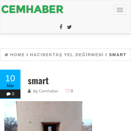
Toggl
naviga
HOME
/
HACIBEKTAŞ YEL DEĞIRMENI
/ SMART
10
smart
Mar
by
Cemhaber
0
0