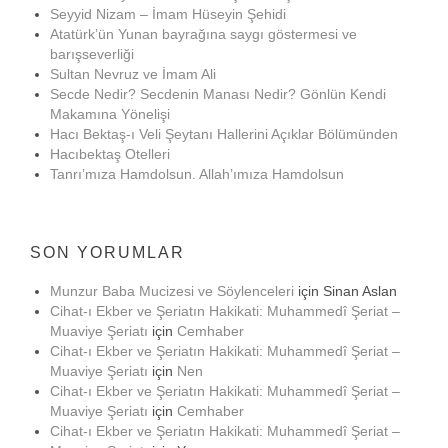
Seyyid Nizam – İmam Hüseyin Şehidi
Atatürk’ün Yunan bayrağına saygı göstermesi ve
barışseverliği
Sultan Nevruz ve İmam Ali
Secde Nedir? Secdenin Manası Nedir? Gönlün Kendi
Makamına Yönelişi
Hacı Bektaş-ı Veli Şeytanı Hallerini Açıklar Bölümünden
Hacıbektaş Otelleri
Tanrı’mıza Hamdolsun. Allah’ımıza Hamdolsun
SON YORUMLAR
Munzur Baba Mucizesi ve Söylenceleri
için
Sinan Aslan
Cihat-ı Ekber ve Şeriatın Hakikati: Muhammedî Şeriat –
Muaviye Şeriatı
için
Cemhaber
Cihat-ı Ekber ve Şeriatın Hakikati: Muhammedî Şeriat –
Muaviye Şeriatı
için
Nen
Cihat-ı Ekber ve Şeriatın Hakikati: Muhammedî Şeriat –
Muaviye Şeriatı
için
Cemhaber
Cihat-ı Ekber ve Şeriatın Hakikati: Muhammedî Şeriat –