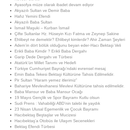
Ayasofya müze olarak ibadet devam ediyor
Akyazılı Sultan ve Demir Baba
Hafız Yemini Efendi
Akyazılı Baba Sultan
İsmail Maşuki – Kurban İsmail
Çifte Sultanlar Hz. Hüseyin Kızı Fatma ve Zeynep Sakine
Ehlibeyt ne demektir? Ehlibeyt kimlerdir? Ahir Zaman Şeyleri
Adem’in dört bölük olduğunu beyan eder-Hacı Bektaşi Veli
Erikli Baba Kimdir ? Erikli Baba Dergahı
Garip Dede Dergahı ve Türbesi
Atatürk’ün Millet Tanımı ve Hedefi
Türkiye Cumhuriyet Bayrağı’ndaki evrensel mesaj
Emin Baba Tekesi Bektaşi Kültürüne Tahsis Edilmelidir.
Pir Sultan “Haram yemez itlerimiz”
Bahariye Mevlevihanesi Mevlevi Kültürüne tahsis edilmelidir.
Baba Mansur ve Baba Mansur Ocağı
19 Mayıs Gençlik ve Spor Bayramı Kutlu olsun
Sudi Prens : Vahabiliği ABD’nin talebi ile yaydık
23 Nisan Ulusal Egemenlik ve Çocuk Bayramı
Hacıbektaş Beştaşlar ve Mucizesi
Hacıbektaş’a Otobüs ile Ulaşım Secenekleri
Bektaş Efendi Türbesi