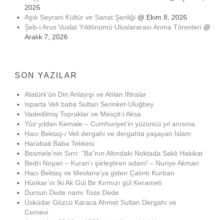
2026
Aşık Seyrani Kültür ve Sanat Şenliği
@ Ekim 8, 2026
Şeb-i Arus Vuslat Yıldönümü Uluslararası Anma Törenleri
@
Aralık 7, 2026
SON YAZILAR
Atatürk’ün Din Anlayışı ve Atılan İftiralar
Isparta Veli baba Sultan Serinket-Uluğbey
Vadedilmiş Topraklar ve Mesçit-i Aksa
Yüz yıldan Kemale – Cumhuriyet’in yüzüncü yıl anısına
Hacı Bektaş-ı Veli dergahı ve dergahta yaşayan İslam
Harabati Baba Tekkesi
Besmele’nin Sırrı: “Ba”nın Altındaki Noktada Saklı Hakikat
Bedri Noyan – Kuran’ı şiirleştiren adam! – Nuriye Akman
Hacı Bektaş ve Mevlana’ya giden Çalıntı Kurban
Hünkar’ın İki Ak Gül Bir Kırmızı gül Kerameti
Dursun Dede namı Tose Dede
Üsküdar Gözcü Karaca Ahmet Sultan Dergahı ve
Cemevi