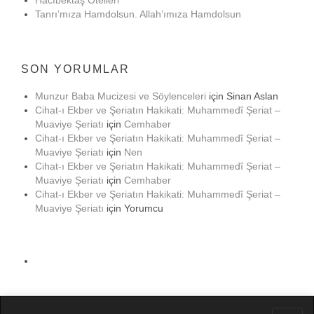
Hacıbektaş Otelleri
Tanrı’mıza Hamdolsun. Allah’ımıza Hamdolsun
SON YORUMLAR
Munzur Baba Mucizesi ve Söylenceleri
için
Sinan Aslan
Cihat-ı Ekber ve Şeriatın Hakikati: Muhammedî Şeriat –
Muaviye Şeriatı
için
Cemhaber
Cihat-ı Ekber ve Şeriatın Hakikati: Muhammedî Şeriat –
Muaviye Şeriatı
için
Nen
Cihat-ı Ekber ve Şeriatın Hakikati: Muhammedî Şeriat –
Muaviye Şeriatı
için
Cemhaber
Cihat-ı Ekber ve Şeriatın Hakikati: Muhammedî Şeriat –
Muaviye Şeriatı
için
Yorumcu