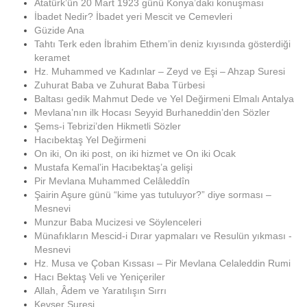
Atatürk’ün 20 Mart 1923 günü Konya’daki konuşması
İbadet Nedir? İbadet yeri Mescit ve Cemevleri
Güzide Ana
Tahtı Terk eden İbrahim Ethem’in deniz kıyısında gösterdiği
keramet
Hz. Muhammed ve Kadınlar – Zeyd ve Eşi – Ahzap Suresi
Zuhurat Baba ve Zuhurat Baba Türbesi
Baltası gedik Mahmut Dede ve Yel Değirmeni Elmalı Antalya
Mevlana’nın ilk Hocası Seyyid Burhaneddin’den Sözler
Şems-i Tebrizi’den Hikmetli Sözler
Hacıbektaş Yel Değirmeni
On iki, On iki post, on iki hizmet ve On iki Ocak
Mustafa Kemal’in Hacıbektaş’a gelişi
Pir Mevlana Muhammed Celâleddîn
Şairin Aşure günü “kime yas tutuluyor?” diye sorması –
Mesnevi
Munzur Baba Mucizesi ve Söylenceleri
Münafıkların Mescid-i Dırar yapmaları ve Resulün yıkması -
Mesnevi
Hz. Musa ve Çoban Kıssası – Pir Mevlana Celaleddin Rumi
Hacı Bektaş Veli ve Yeniçeriler
Allah, Âdem ve Yaratılışın Sırrı
Kevser Suresi