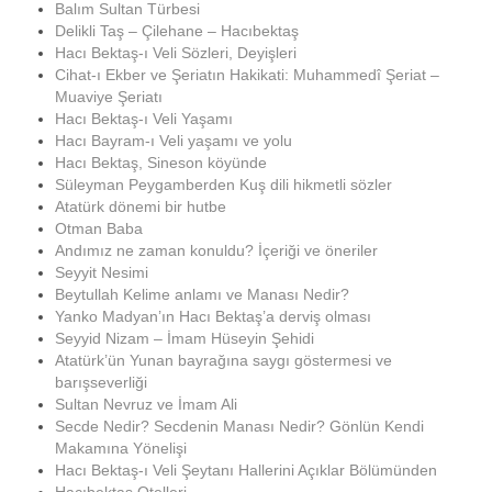
Balım Sultan Türbesi
Delikli Taş – Çilehane – Hacıbektaş
Hacı Bektaş-ı Veli Sözleri, Deyişleri
Cihat-ı Ekber ve Şeriatın Hakikati: Muhammedî Şeriat –
Muaviye Şeriatı
Hacı Bektaş-ı Veli Yaşamı
Hacı Bayram-ı Veli yaşamı ve yolu
Hacı Bektaş, Sineson köyünde
Süleyman Peygamberden Kuş dili hikmetli sözler
Atatürk dönemi bir hutbe
Otman Baba
Andımız ne zaman konuldu? İçeriği ve öneriler
Seyyit Nesimi
Beytullah Kelime anlamı ve Manası Nedir?
Yanko Madyan’ın Hacı Bektaş’a derviş olması
Seyyid Nizam – İmam Hüseyin Şehidi
Atatürk’ün Yunan bayrağına saygı göstermesi ve
barışseverliği
Sultan Nevruz ve İmam Ali
Secde Nedir? Secdenin Manası Nedir? Gönlün Kendi
Makamına Yönelişi
Hacı Bektaş-ı Veli Şeytanı Hallerini Açıklar Bölümünden