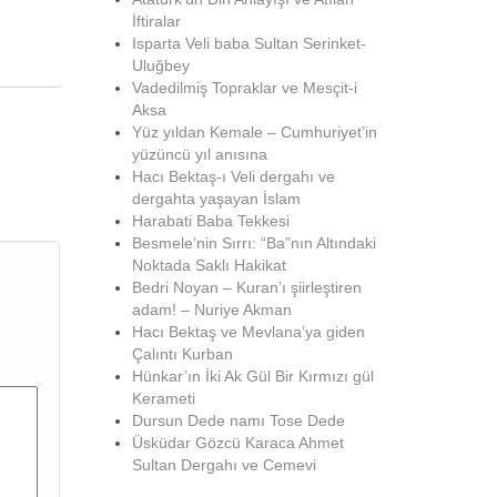
İftiralar
Isparta Veli baba Sultan Serinket-
Uluğbey
Vadedilmiş Topraklar ve Mesçit-i
Aksa
Yüz yıldan Kemale – Cumhuriyet’in
yüzüncü yıl anısına
Hacı Bektaş-ı Veli dergahı ve
dergahta yaşayan İslam
Harabati Baba Tekkesi
Besmele’nin Sırrı: “Ba”nın Altındaki
Noktada Saklı Hakikat
Bedri Noyan – Kuran’ı şiirleştiren
adam! – Nuriye Akman
Hacı Bektaş ve Mevlana’ya giden
Çalıntı Kurban
Hünkar’ın İki Ak Gül Bir Kırmızı gül
Kerameti
Dursun Dede namı Tose Dede
Üsküdar Gözcü Karaca Ahmet
Sultan Dergahı ve Cemevi