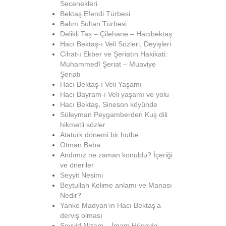
Secenekleri
Bektaş Efendi Türbesi
Balım Sultan Türbesi
Delikli Taş – Çilehane – Hacıbektaş
Hacı Bektaş-ı Veli Sözleri, Deyişleri
Cihat-ı Ekber ve Şeriatın Hakikati:
Muhammedî Şeriat – Muaviye
Şeriatı
Hacı Bektaş-ı Veli Yaşamı
Hacı Bayram-ı Veli yaşamı ve yolu
Hacı Bektaş, Sineson köyünde
Süleyman Peygamberden Kuş dili
hikmetli sözler
Atatürk dönemi bir hutbe
Otman Baba
Andımız ne zaman konuldu? İçeriği
ve öneriler
Seyyit Nesimi
Beytullah Kelime anlamı ve Manası
Nedir?
Yanko Madyan’ın Hacı Bektaş’a
derviş olması
Seyyid Nizam – İmam Hüseyin