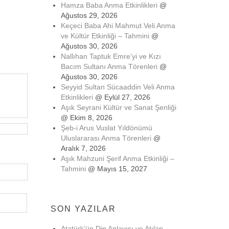
Hamza Baba Anma Etkinlikleri
@
Ağustos 29, 2026
Keçeci Baba Ahi Mahmut Veli Anma
ve Kültür Etkinliği – Tahmini
@
Ağustos 30, 2026
Nallıhan Taptuk Emre’yi ve Kızı
Bacım Sultanı Anma Törenleri
@
Ağustos 30, 2026
Seyyid Sultan Sücaaddin Veli Anma
Etkinlikleri
@ Eylül 27, 2026
Aşık Seyrani Kültür ve Sanat Şenliği
@ Ekim 8, 2026
Şeb-i Arus Vuslat Yıldönümü
Uluslararası Anma Törenleri
@
Aralık 7, 2026
Aşık Mahzuni Şerif Anma Etkinliği –
Tahmini
@ Mayıs 15, 2027
SON YAZILAR
Atatürk’ün Din Anlayışı ve Atılan