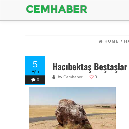
HOME
/
H
5
Hacıbektaş Beştaşlar
Ağu
by
Cemhaber
0
0