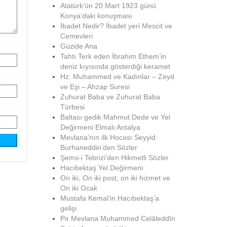
Atatürk’ün 20 Mart 1923 günü
Konya’daki konuşması
İbadet Nedir? İbadet yeri Mescit ve
Cemevleri
Güzide Ana
Tahtı Terk eden İbrahim Ethem’in
deniz kıyısında gösterdiği keramet
Hz. Muhammed ve Kadınlar – Zeyd
ve Eşi – Ahzap Suresi
Zuhurat Baba ve Zuhurat Baba
Türbesi
Baltası gedik Mahmut Dede ve Yel
Değirmeni Elmalı Antalya
Mevlana’nın ilk Hocası Seyyid
Burhaneddin’den Sözler
Şems-i Tebrizi’den Hikmetli Sözler
Hacıbektaş Yel Değirmeni
On iki, On iki post, on iki hizmet ve
On iki Ocak
Mustafa Kemal’in Hacıbektaş’a
gelişi
Pir Mevlana Muhammed Celâleddîn