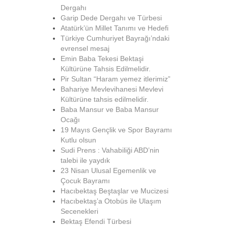
Dergahı
Garip Dede Dergahı ve Türbesi
Atatürk’ün Millet Tanımı ve Hedefi
Türkiye Cumhuriyet Bayrağı’ndaki
evrensel mesaj
Emin Baba Tekesi Bektaşi
Kültürüne Tahsis Edilmelidir.
Pir Sultan “Haram yemez itlerimiz”
Bahariye Mevlevihanesi Mevlevi
Kültürüne tahsis edilmelidir.
Baba Mansur ve Baba Mansur
Ocağı
19 Mayıs Gençlik ve Spor Bayramı
Kutlu olsun
Sudi Prens : Vahabiliği ABD’nin
talebi ile yaydık
23 Nisan Ulusal Egemenlik ve
Çocuk Bayramı
Hacıbektaş Beştaşlar ve Mucizesi
Hacıbektaş’a Otobüs ile Ulaşım
Secenekleri
Bektaş Efendi Türbesi