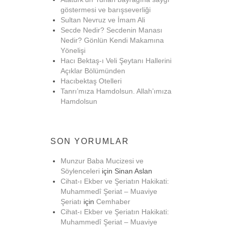
göstermesi ve barışseverliği
Sultan Nevruz ve İmam Ali
Secde Nedir? Secdenin Manası
Nedir? Gönlün Kendi Makamına
Yönelişi
Hacı Bektaş-ı Veli Şeytanı Hallerini
Açıklar Bölümünden
Hacıbektaş Otelleri
Tanrı’mıza Hamdolsun. Allah’ımıza
Hamdolsun
SON YORUMLAR
Munzur Baba Mucizesi ve
Söylenceleri
için
Sinan Aslan
Cihat-ı Ekber ve Şeriatın Hakikati:
Muhammedî Şeriat – Muaviye
Şeriatı
için
Cemhaber
Cihat-ı Ekber ve Şeriatın Hakikati:
Muhammedî Şeriat – Muaviye