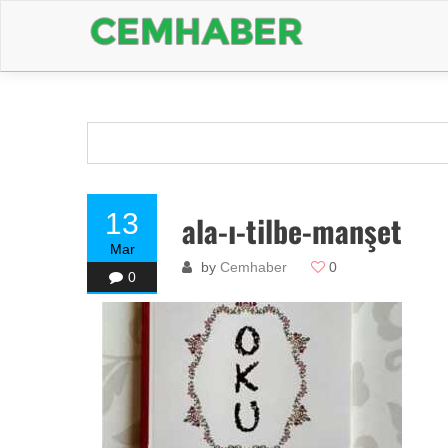
13
ala-ı-tilbe-manşet
Mar
by
Cemhaber
0
0