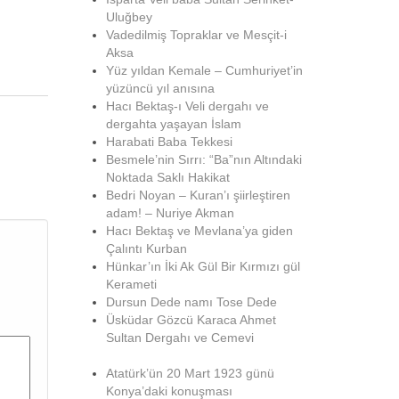
Uluğbey
Vadedilmiş Topraklar ve Mesçit-i
Aksa
Yüz yıldan Kemale – Cumhuriyet’in
yüzüncü yıl anısına
Hacı Bektaş-ı Veli dergahı ve
dergahta yaşayan İslam
Harabati Baba Tekkesi
Besmele’nin Sırrı: “Ba”nın Altındaki
Noktada Saklı Hakikat
Bedri Noyan – Kuran’ı şiirleştiren
adam! – Nuriye Akman
Hacı Bektaş ve Mevlana’ya giden
Çalıntı Kurban
Hünkar’ın İki Ak Gül Bir Kırmızı gül
Kerameti
Dursun Dede namı Tose Dede
Üsküdar Gözcü Karaca Ahmet
Sultan Dergahı ve Cemevi
Atatürk’ün 20 Mart 1923 günü
Konya’daki konuşması