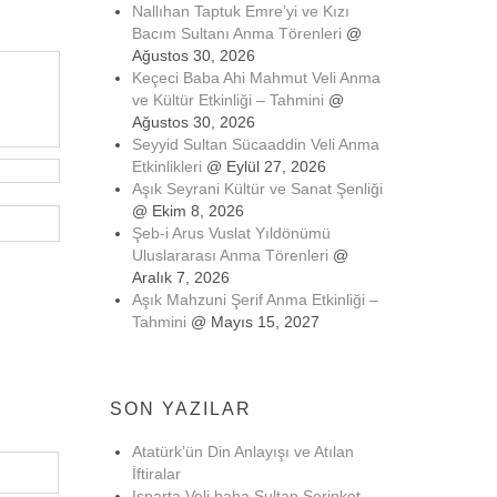
Nallıhan Taptuk Emre’yi ve Kızı
Bacım Sultanı Anma Törenleri
@
Ağustos 30, 2026
Keçeci Baba Ahi Mahmut Veli Anma
ve Kültür Etkinliği – Tahmini
@
Ağustos 30, 2026
Seyyid Sultan Sücaaddin Veli Anma
Etkinlikleri
@ Eylül 27, 2026
Aşık Seyrani Kültür ve Sanat Şenliği
@ Ekim 8, 2026
Şeb-i Arus Vuslat Yıldönümü
Uluslararası Anma Törenleri
@
Aralık 7, 2026
Aşık Mahzuni Şerif Anma Etkinliği –
Tahmini
@ Mayıs 15, 2027
SON YAZILAR
Atatürk’ün Din Anlayışı ve Atılan
İftiralar
Isparta Veli baba Sultan Serinket-