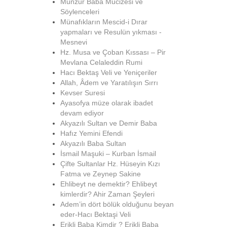
Munzur Baba Mucizesi ve
Söylenceleri
Münafıkların Mescid-i Dırar
yapmaları ve Resulün yıkması -
Mesnevi
Hz. Musa ve Çoban Kıssası – Pir
Mevlana Celaleddin Rumi
Hacı Bektaş Veli ve Yeniçeriler
Allah, Âdem ve Yaratılışın Sırrı
Kevser Suresi
Ayasofya müze olarak ibadet
devam ediyor
Akyazılı Sultan ve Demir Baba
Hafız Yemini Efendi
Akyazılı Baba Sultan
İsmail Maşuki – Kurban İsmail
Çifte Sultanlar Hz. Hüseyin Kızı
Fatma ve Zeynep Sakine
Ehlibeyt ne demektir? Ehlibeyt
kimlerdir? Ahir Zaman Şeyleri
Adem’in dört bölük olduğunu beyan
eder-Hacı Bektaşi Veli
Erikli Baba Kimdir ? Erikli Baba