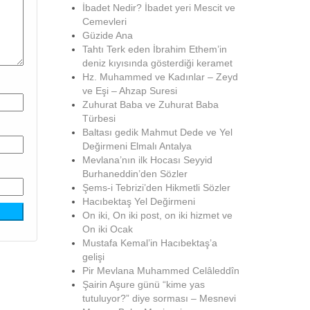
İbadet Nedir? İbadet yeri Mescit ve
Cemevleri
Güzide Ana
Tahtı Terk eden İbrahim Ethem’in
deniz kıyısında gösterdiği keramet
Hz. Muhammed ve Kadınlar – Zeyd
ve Eşi – Ahzap Suresi
Zuhurat Baba ve Zuhurat Baba
Türbesi
Baltası gedik Mahmut Dede ve Yel
Değirmeni Elmalı Antalya
Mevlana’nın ilk Hocası Seyyid
Burhaneddin’den Sözler
Şems-i Tebrizi’den Hikmetli Sözler
Hacıbektaş Yel Değirmeni
On iki, On iki post, on iki hizmet ve
On iki Ocak
Mustafa Kemal’in Hacıbektaş’a
gelişi
Pir Mevlana Muhammed Celâleddîn
Şairin Aşure günü “kime yas
tutuluyor?” diye sorması – Mesnevi