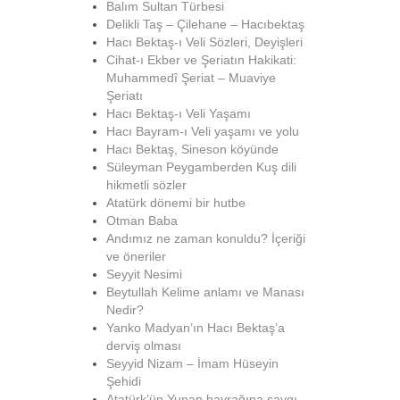
Balım Sultan Türbesi
Delikli Taş – Çilehane – Hacıbektaş
Hacı Bektaş-ı Veli Sözleri, Deyişleri
Cihat-ı Ekber ve Şeriatın Hakikati:
Muhammedî Şeriat – Muaviye
Şeriatı
Hacı Bektaş-ı Veli Yaşamı
Hacı Bayram-ı Veli yaşamı ve yolu
Hacı Bektaş, Sineson köyünde
Süleyman Peygamberden Kuş dili
hikmetli sözler
Atatürk dönemi bir hutbe
Otman Baba
Andımız ne zaman konuldu? İçeriği
ve öneriler
Seyyit Nesimi
Beytullah Kelime anlamı ve Manası
Nedir?
Yanko Madyan’ın Hacı Bektaş’a
derviş olması
Seyyid Nizam – İmam Hüseyin
Şehidi
Atatürk’ün Yunan bayrağına saygı