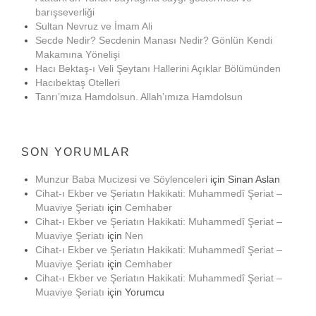
barışseverliği
Sultan Nevruz ve İmam Ali
Secde Nedir? Secdenin Manası Nedir? Gönlün Kendi
Makamına Yönelişi
Hacı Bektaş-ı Veli Şeytanı Hallerini Açıklar Bölümünden
Hacıbektaş Otelleri
Tanrı’mıza Hamdolsun. Allah’ımıza Hamdolsun
SON YORUMLAR
Munzur Baba Mucizesi ve Söylenceleri
için
Sinan Aslan
Cihat-ı Ekber ve Şeriatın Hakikati: Muhammedî Şeriat –
Muaviye Şeriatı
için
Cemhaber
Cihat-ı Ekber ve Şeriatın Hakikati: Muhammedî Şeriat –
Muaviye Şeriatı
için
Nen
Cihat-ı Ekber ve Şeriatın Hakikati: Muhammedî Şeriat –
Muaviye Şeriatı
için
Cemhaber
Cihat-ı Ekber ve Şeriatın Hakikati: Muhammedî Şeriat –
Muaviye Şeriatı
için
Yorumcu