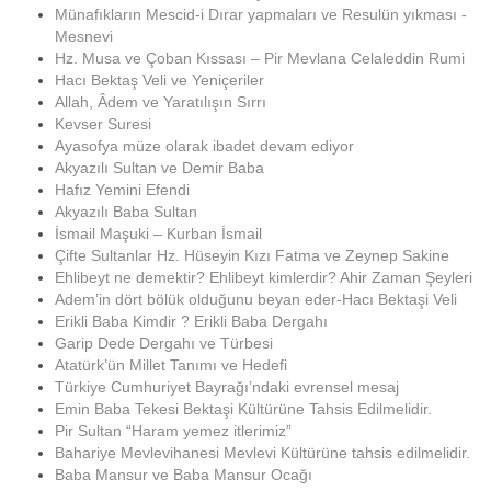
Münafıkların Mescid-i Dırar yapmaları ve Resulün yıkması -
Mesnevi
Hz. Musa ve Çoban Kıssası – Pir Mevlana Celaleddin Rumi
Hacı Bektaş Veli ve Yeniçeriler
Allah, Âdem ve Yaratılışın Sırrı
Kevser Suresi
Ayasofya müze olarak ibadet devam ediyor
Akyazılı Sultan ve Demir Baba
Hafız Yemini Efendi
Akyazılı Baba Sultan
İsmail Maşuki – Kurban İsmail
Çifte Sultanlar Hz. Hüseyin Kızı Fatma ve Zeynep Sakine
Ehlibeyt ne demektir? Ehlibeyt kimlerdir? Ahir Zaman Şeyleri
Adem’in dört bölük olduğunu beyan eder-Hacı Bektaşi Veli
Erikli Baba Kimdir ? Erikli Baba Dergahı
Garip Dede Dergahı ve Türbesi
Atatürk’ün Millet Tanımı ve Hedefi
Türkiye Cumhuriyet Bayrağı’ndaki evrensel mesaj
Emin Baba Tekesi Bektaşi Kültürüne Tahsis Edilmelidir.
Pir Sultan “Haram yemez itlerimiz”
Bahariye Mevlevihanesi Mevlevi Kültürüne tahsis edilmelidir.
Baba Mansur ve Baba Mansur Ocağı