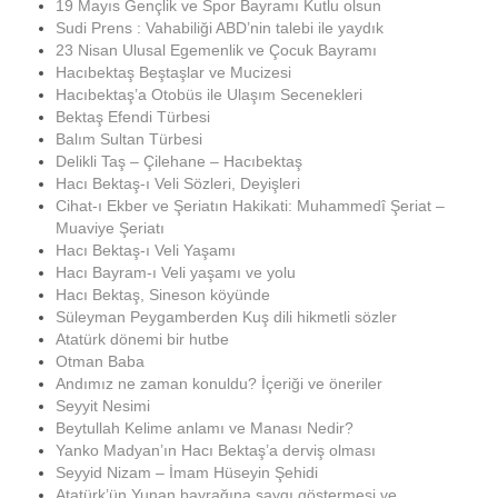
19 Mayıs Gençlik ve Spor Bayramı Kutlu olsun
Sudi Prens : Vahabiliği ABD’nin talebi ile yaydık
23 Nisan Ulusal Egemenlik ve Çocuk Bayramı
Hacıbektaş Beştaşlar ve Mucizesi
Hacıbektaş’a Otobüs ile Ulaşım Secenekleri
Bektaş Efendi Türbesi
Balım Sultan Türbesi
Delikli Taş – Çilehane – Hacıbektaş
Hacı Bektaş-ı Veli Sözleri, Deyişleri
Cihat-ı Ekber ve Şeriatın Hakikati: Muhammedî Şeriat –
Muaviye Şeriatı
Hacı Bektaş-ı Veli Yaşamı
Hacı Bayram-ı Veli yaşamı ve yolu
Hacı Bektaş, Sineson köyünde
Süleyman Peygamberden Kuş dili hikmetli sözler
Atatürk dönemi bir hutbe
Otman Baba
Andımız ne zaman konuldu? İçeriği ve öneriler
Seyyit Nesimi
Beytullah Kelime anlamı ve Manası Nedir?
Yanko Madyan’ın Hacı Bektaş’a derviş olması
Seyyid Nizam – İmam Hüseyin Şehidi
Atatürk’ün Yunan bayrağına saygı göstermesi ve