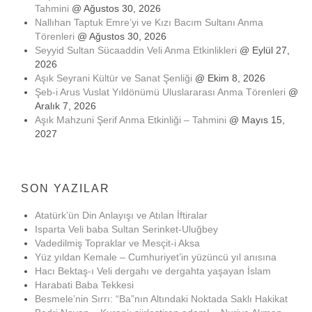
Tahmini
@ Ağustos 30, 2026
Nallıhan Taptuk Emre’yi ve Kızı Bacım Sultanı Anma
Törenleri
@ Ağustos 30, 2026
Seyyid Sultan Sücaaddin Veli Anma Etkinlikleri
@ Eylül 27,
2026
Aşık Seyrani Kültür ve Sanat Şenliği
@ Ekim 8, 2026
Şeb-i Arus Vuslat Yıldönümü Uluslararası Anma Törenleri
@
Aralık 7, 2026
Aşık Mahzuni Şerif Anma Etkinliği – Tahmini
@ Mayıs 15,
2027
SON YAZILAR
Atatürk’ün Din Anlayışı ve Atılan İftiralar
Isparta Veli baba Sultan Serinket-Uluğbey
Vadedilmiş Topraklar ve Mesçit-i Aksa
Yüz yıldan Kemale – Cumhuriyet’in yüzüncü yıl anısına
Hacı Bektaş-ı Veli dergahı ve dergahta yaşayan İslam
Harabati Baba Tekkesi
Besmele’nin Sırrı: “Ba”nın Altındaki Noktada Saklı Hakikat