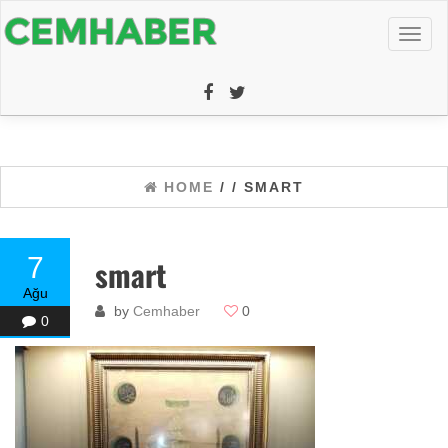
Toggl
naviga
HOME
/
/ SMART
7
smart
Ağu
by
Cemhaber
0
0