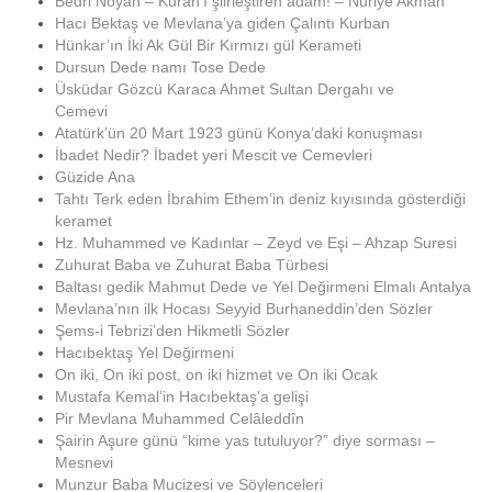
Bedri Noyan – Kuran’ı şiirleştiren adam! – Nuriye Akman
Hacı Bektaş ve Mevlana’ya giden Çalıntı Kurban
Hünkar’ın İki Ak Gül Bir Kırmızı gül Kerameti
Dursun Dede namı Tose Dede
Üsküdar Gözcü Karaca Ahmet Sultan Dergahı ve
Cemevi
Atatürk’ün 20 Mart 1923 günü Konya’daki konuşması
İbadet Nedir? İbadet yeri Mescit ve Cemevleri
Güzide Ana
Tahtı Terk eden İbrahim Ethem’in deniz kıyısında gösterdiği
keramet
Hz. Muhammed ve Kadınlar – Zeyd ve Eşi – Ahzap Suresi
Zuhurat Baba ve Zuhurat Baba Türbesi
Baltası gedik Mahmut Dede ve Yel Değirmeni Elmalı Antalya
Mevlana’nın ilk Hocası Seyyid Burhaneddin’den Sözler
Şems-i Tebrizi’den Hikmetli Sözler
Hacıbektaş Yel Değirmeni
On iki, On iki post, on iki hizmet ve On iki Ocak
Mustafa Kemal’in Hacıbektaş’a gelişi
Pir Mevlana Muhammed Celâleddîn
Şairin Aşure günü “kime yas tutuluyor?” diye sorması –
Mesnevi
Munzur Baba Mucizesi ve Söylenceleri