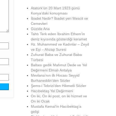
Atatürk’ün 20 Mart 1923 günü
Konya’daki konuşması
İbadet Nedir? İbadet yeri Mescit ve
Cemevleri
Güzide Ana
Tahtı Terk eden İbrahim Ethem’in
deniz kıyısında gösterdiği keramet
Hz. Muhammed ve Kadınlar – Zeyd
ve Eşi – Ahzap Suresi
Zuhurat Baba ve Zuhurat Baba
Türbesi
Baltası gedik Mahmut Dede ve Yel
Değirmeni Elmalı Antalya
Mevlana’nın ilk Hocası Seyyid
Burhaneddin’den Sözler
Şems-i Tebrizi’den Hikmetli Sözler
Hacıbektaş Yel Değirmeni
On iki, On iki post, on iki hizmet ve
On iki Ocak
Mustafa Kemal’in Hacıbektaş’a
gelişi