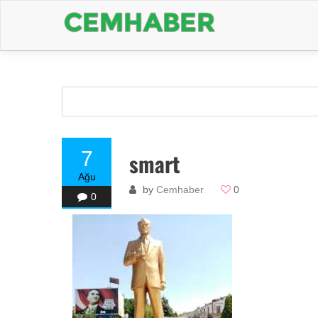
7
smart
Ağu
by
Cemhaber
0
0