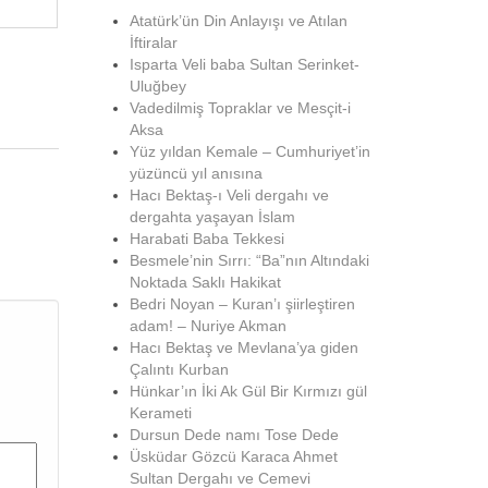
Atatürk’ün Din Anlayışı ve Atılan
İftiralar
Isparta Veli baba Sultan Serinket-
Uluğbey
Vadedilmiş Topraklar ve Mesçit-i
Aksa
Yüz yıldan Kemale – Cumhuriyet’in
yüzüncü yıl anısına
Hacı Bektaş-ı Veli dergahı ve
dergahta yaşayan İslam
Harabati Baba Tekkesi
Besmele’nin Sırrı: “Ba”nın Altındaki
Noktada Saklı Hakikat
Bedri Noyan – Kuran’ı şiirleştiren
adam! – Nuriye Akman
Hacı Bektaş ve Mevlana’ya giden
Çalıntı Kurban
Hünkar’ın İki Ak Gül Bir Kırmızı gül
Kerameti
Dursun Dede namı Tose Dede
Üsküdar Gözcü Karaca Ahmet
Sultan Dergahı ve Cemevi