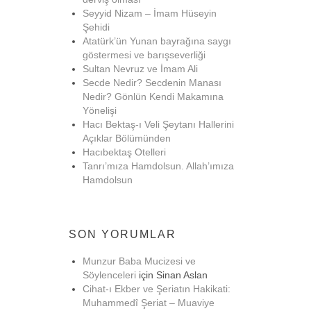
Seyyid Nizam – İmam Hüseyin
Şehidi
Atatürk’ün Yunan bayrağına saygı
göstermesi ve barışseverliği
Sultan Nevruz ve İmam Ali
Secde Nedir? Secdenin Manası
Nedir? Gönlün Kendi Makamına
Yönelişi
Hacı Bektaş-ı Veli Şeytanı Hallerini
Açıklar Bölümünden
Hacıbektaş Otelleri
Tanrı’mıza Hamdolsun. Allah’ımıza
Hamdolsun
SON YORUMLAR
Munzur Baba Mucizesi ve
Söylenceleri
için
Sinan Aslan
Cihat-ı Ekber ve Şeriatın Hakikati:
Muhammedî Şeriat – Muaviye