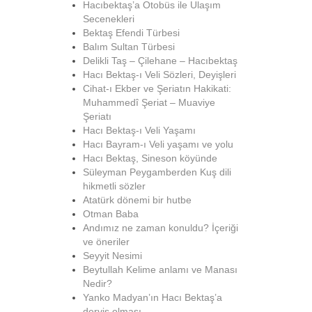
Hacıbektaş’a Otobüs ile Ulaşım
Secenekleri
Bektaş Efendi Türbesi
Balım Sultan Türbesi
Delikli Taş – Çilehane – Hacıbektaş
Hacı Bektaş-ı Veli Sözleri, Deyişleri
Cihat-ı Ekber ve Şeriatın Hakikati:
Muhammedî Şeriat – Muaviye
Şeriatı
Hacı Bektaş-ı Veli Yaşamı
Hacı Bayram-ı Veli yaşamı ve yolu
Hacı Bektaş, Sineson köyünde
Süleyman Peygamberden Kuş dili
hikmetli sözler
Atatürk dönemi bir hutbe
Otman Baba
Andımız ne zaman konuldu? İçeriği
ve öneriler
Seyyit Nesimi
Beytullah Kelime anlamı ve Manası
Nedir?
Yanko Madyan’ın Hacı Bektaş’a
derviş olması