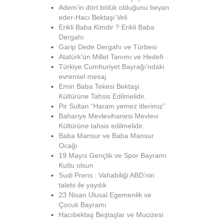
Adem’in dört bölük olduğunu beyan
eder-Hacı Bektaşi Veli
Erikli Baba Kimdir ? Erikli Baba
Dergahı
Garip Dede Dergahı ve Türbesi
Atatürk’ün Millet Tanımı ve Hedefi
Türkiye Cumhuriyet Bayrağı’ndaki
evrensel mesaj
Emin Baba Tekesi Bektaşi
Kültürüne Tahsis Edilmelidir.
Pir Sultan “Haram yemez itlerimiz”
Bahariye Mevlevihanesi Mevlevi
Kültürüne tahsis edilmelidir.
Baba Mansur ve Baba Mansur
Ocağı
19 Mayıs Gençlik ve Spor Bayramı
Kutlu olsun
Sudi Prens : Vahabiliği ABD’nin
talebi ile yaydık
23 Nisan Ulusal Egemenlik ve
Çocuk Bayramı
Hacıbektaş Beştaşlar ve Mucizesi