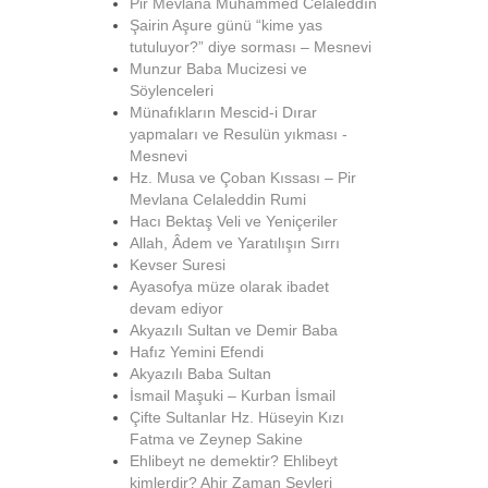
Pir Mevlana Muhammed Celâleddîn
Şairin Aşure günü “kime yas
tutuluyor?” diye sorması – Mesnevi
Munzur Baba Mucizesi ve
Söylenceleri
Münafıkların Mescid-i Dırar
yapmaları ve Resulün yıkması -
Mesnevi
Hz. Musa ve Çoban Kıssası – Pir
Mevlana Celaleddin Rumi
Hacı Bektaş Veli ve Yeniçeriler
Allah, Âdem ve Yaratılışın Sırrı
Kevser Suresi
Ayasofya müze olarak ibadet
devam ediyor
Akyazılı Sultan ve Demir Baba
Hafız Yemini Efendi
Akyazılı Baba Sultan
İsmail Maşuki – Kurban İsmail
Çifte Sultanlar Hz. Hüseyin Kızı
Fatma ve Zeynep Sakine
Ehlibeyt ne demektir? Ehlibeyt
kimlerdir? Ahir Zaman Şeyleri