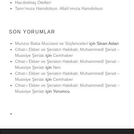
Hacıbektaş Otelleri
Tanrı’mıza Hamdolsun. Allah’ımıza Hamdolsun
SON YORUMLAR
Munzur Baba Mucizesi ve Söylenceleri
için
Sinan Aslan
Cihat-ı Ekber ve Şeriatın Hakikati: Muhammedî Şeriat –
Muaviye Şeriatı
için
Cemhaber
Cihat-ı Ekber ve Şeriatın Hakikati: Muhammedî Şeriat –
Muaviye Şeriatı
için
Nen
Cihat-ı Ekber ve Şeriatın Hakikati: Muhammedî Şeriat –
Muaviye Şeriatı
için
Cemhaber
Cihat-ı Ekber ve Şeriatın Hakikati: Muhammedî Şeriat –
Muaviye Şeriatı
için
Yorumcu