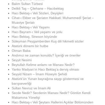
Balım Sultan Türbesi
Delikli Taş – Çilehane – Hacıbektaş
Hacı Bektaş-ı Veli Sözleri, Deyişleri
Cihat-ı Ekber ve Şeriatın Hakikati: Muhammedî Şeriat –
Muaviye Şeriatı
Hacı Bektaş-ı Veli Yaşamı
Hacı Bayram-ı Veli yaşamı ve yolu
Hacı Bektaş, Sineson köyünde
Süleyman Peygamberden Kuş dili hikmetli sözler
Atatürk dönemi bir hutbe
Otman Baba
Andımız ne zaman konuldu? İçeriği ve öneriler
Seyyit Nesimi
Beytullah Kelime anlamı ve Manası Nedir?
Yanko Madyan’ın Hacı Bektaş’a derviş olması
Seyyid Nizam – İmam Hüseyin Şehidi
Atatürk’ün Yunan bayrağına saygı göstermesi ve
barışseverliği
Sultan Nevruz ve İmam Ali
Secde Nedir? Secdenin Manası Nedir? Gönlün Kendi
Makamına Yönelişi
Hacı Bektaş-ı Veli Şeytanı Hallerini Açıklar Bölümünden