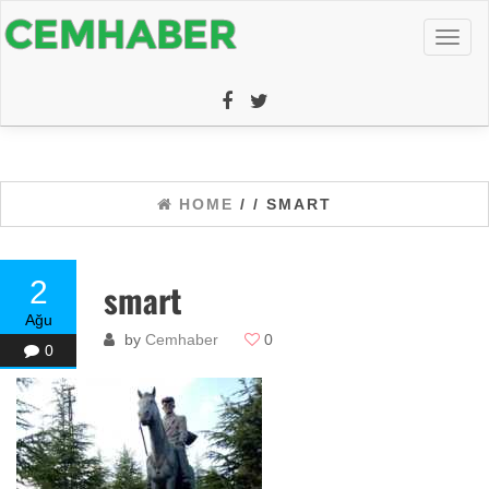
Toggl
naviga
HOME
/
/ SMART
2
smart
Ağu
by
Cemhaber
0
0