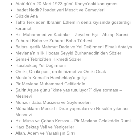
Atatürk’ün 20 Mart 1923 günü Konya’daki konuşması
İbadet Nedir? İbadet yeri Mescit ve Cemevleri
Güzide Ana
Tahtı Terk eden İbrahim Ethem’in deniz kıyısında gösterdiği
keramet
Hz. Muhammed ve Kadınlar – Zeyd ve Eşi – Ahzap Suresi
Zuhurat Baba ve Zuhurat Baba Türbesi
Baltası gedik Mahmut Dede ve Yel Değirmeni Elmalı Antalya
Mevlana’nın ilk Hocası Seyyid Burhaneddin’den Sözler
Şems-i Tebrizi’den Hikmetli Sözler
Hacıbektaş Yel Değirmeni
On iki, On iki post, on iki hizmet ve On iki Ocak
Mustafa Kemal’in Hacıbektaş’a gelişi
Pir Mevlana Muhammed Celâleddîn
Şairin Aşure günü “kime yas tutuluyor?” diye sorması –
Mesnevi
Munzur Baba Mucizesi ve Söylenceleri
Münafıkların Mescid-i Dırar yapmaları ve Resulün yıkması -
Mesnevi
Hz. Musa ve Çoban Kıssası – Pir Mevlana Celaleddin Rumi
Hacı Bektaş Veli ve Yeniçeriler
Allah, Âdem ve Yaratılışın Sırrı