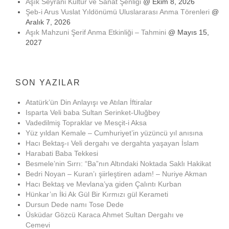
Aşık Seyrani Kültür ve Sanat Şenliği
@ Ekim 8, 2026
Şeb-i Arus Vuslat Yıldönümü Uluslararası Anma Törenleri
@
Aralık 7, 2026
Aşık Mahzuni Şerif Anma Etkinliği – Tahmini
@ Mayıs 15,
2027
SON YAZILAR
Atatürk’ün Din Anlayışı ve Atılan İftiralar
Isparta Veli baba Sultan Serinket-Uluğbey
Vadedilmiş Topraklar ve Mesçit-i Aksa
Yüz yıldan Kemale – Cumhuriyet’in yüzüncü yıl anısına
Hacı Bektaş-ı Veli dergahı ve dergahta yaşayan İslam
Harabati Baba Tekkesi
Besmele’nin Sırrı: “Ba”nın Altındaki Noktada Saklı Hakikat
Bedri Noyan – Kuran’ı şiirleştiren adam! – Nuriye Akman
Hacı Bektaş ve Mevlana’ya giden Çalıntı Kurban
Hünkar’ın İki Ak Gül Bir Kırmızı gül Kerameti
Dursun Dede namı Tose Dede
Üsküdar Gözcü Karaca Ahmet Sultan Dergahı ve
Cemevi