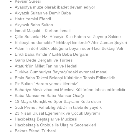
Kevser Suresi
Ayasofya müze olarak ibadet devam ediyor
Akyazılı Sultan ve Demir Baba
Hafız Yemini Efendi
Akyazılı Baba Sultan
İsmail Maşuki – Kurban İsmail
Çifte Sultanlar Hz. Hüseyin Kızı Fatma ve Zeynep Sakine
Ehlibeyt ne demektir? Ehlibeyt kimlerdir? Ahir Zaman Şeyleri
Adem’in dört bölük olduğunu beyan eder-Hacı Bektaşi Veli
Erikli Baba Kimdir ? Erikli Baba Dergahı
Garip Dede Dergahı ve Türbesi
Atatürk’ün Millet Tanımı ve Hedefi
Türkiye Cumhuriyet Bayrağı’ndaki evrensel mesaj
Emin Baba Tekesi Bektaşi Kültürüne Tahsis Edilmelidir.
Pir Sultan “Haram yemez itlerimiz”
Bahariye Mevlevihanesi Mevlevi Kültürüne tahsis edilmelidir.
Baba Mansur ve Baba Mansur Ocağı
19 Mayıs Gençlik ve Spor Bayramı Kutlu olsun
Sudi Prens : Vahabiliği ABD’nin talebi ile yaydık
23 Nisan Ulusal Egemenlik ve Çocuk Bayramı
Hacıbektaş Beştaşlar ve Mucizesi
Hacıbektaş’a Otobüs ile Ulaşım Secenekleri
Bektaş Efendi Türbesi