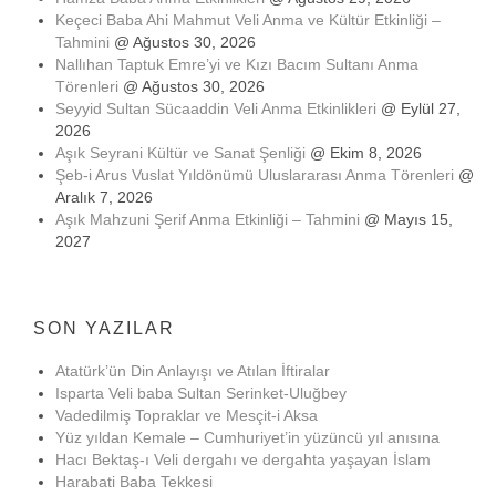
Keçeci Baba Ahi Mahmut Veli Anma ve Kültür Etkinliği –
Tahmini
@ Ağustos 30, 2026
Nallıhan Taptuk Emre’yi ve Kızı Bacım Sultanı Anma
Törenleri
@ Ağustos 30, 2026
Seyyid Sultan Sücaaddin Veli Anma Etkinlikleri
@ Eylül 27,
2026
Aşık Seyrani Kültür ve Sanat Şenliği
@ Ekim 8, 2026
Şeb-i Arus Vuslat Yıldönümü Uluslararası Anma Törenleri
@
Aralık 7, 2026
Aşık Mahzuni Şerif Anma Etkinliği – Tahmini
@ Mayıs 15,
2027
SON YAZILAR
Atatürk’ün Din Anlayışı ve Atılan İftiralar
Isparta Veli baba Sultan Serinket-Uluğbey
Vadedilmiş Topraklar ve Mesçit-i Aksa
Yüz yıldan Kemale – Cumhuriyet’in yüzüncü yıl anısına
Hacı Bektaş-ı Veli dergahı ve dergahta yaşayan İslam
Harabati Baba Tekkesi