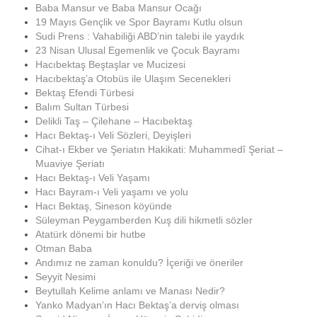
Baba Mansur ve Baba Mansur Ocağı
19 Mayıs Gençlik ve Spor Bayramı Kutlu olsun
Sudi Prens : Vahabiliği ABD’nin talebi ile yaydık
23 Nisan Ulusal Egemenlik ve Çocuk Bayramı
Hacıbektaş Beştaşlar ve Mucizesi
Hacıbektaş’a Otobüs ile Ulaşım Secenekleri
Bektaş Efendi Türbesi
Balım Sultan Türbesi
Delikli Taş – Çilehane – Hacıbektaş
Hacı Bektaş-ı Veli Sözleri, Deyişleri
Cihat-ı Ekber ve Şeriatın Hakikati: Muhammedî Şeriat –
Muaviye Şeriatı
Hacı Bektaş-ı Veli Yaşamı
Hacı Bayram-ı Veli yaşamı ve yolu
Hacı Bektaş, Sineson köyünde
Süleyman Peygamberden Kuş dili hikmetli sözler
Atatürk dönemi bir hutbe
Otman Baba
Andımız ne zaman konuldu? İçeriği ve öneriler
Seyyit Nesimi
Beytullah Kelime anlamı ve Manası Nedir?
Yanko Madyan’ın Hacı Bektaş’a derviş olması