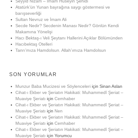
Seyyid Nizam – İmam Hüseyin Şehidi
Atatürk’ün Yunan bayrağına saygı göstermesi ve
barışseverliği
Sultan Nevruz ve İmam Ali
Secde Nedir? Secdenin Manası Nedir? Gönlün Kendi
Makamına Yönelişi
Hacı Bektaş-ı Veli Şeytanı Hallerini Açıklar Bölümünden
Hacıbektaş Otelleri
Tanrı’mıza Hamdolsun. Allah’ımıza Hamdolsun
SON YORUMLAR
Munzur Baba Mucizesi ve Söylenceleri
için
Sinan Aslan
Cihat-ı Ekber ve Şeriatın Hakikati: Muhammedî Şeriat –
Muaviye Şeriatı
için
Cemhaber
Cihat-ı Ekber ve Şeriatın Hakikati: Muhammedî Şeriat –
Muaviye Şeriatı
için
Nen
Cihat-ı Ekber ve Şeriatın Hakikati: Muhammedî Şeriat –
Muaviye Şeriatı
için
Cemhaber
Cihat-ı Ekber ve Şeriatın Hakikati: Muhammedî Şeriat –
Muaviye Şeriatı
için
Yorumcu