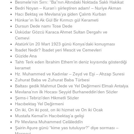
Besmele’nin Sırrı: “Ba”nın Altındaki Noktada Saklı Hakikat
Bedri Noyan – Kuran’ı şiirleştiren adam! – Nuriye Akman
Hacı Bektaş ve Mevlana’ya giden Çalıntı Kurban
Hünkar’ın İki Ak Gül Bir Kırmızı gül Kerameti
Dursun Dede namı Tose Dede
Üsküdar Gözcü Karaca Ahmet Sultan Dergahı ve
Cemevi
Atatürk’ün 20 Mart 1923 günü Konya’daki konuşması
İbadet Nedir? İbadet yeri Mescit ve Cemevleri
Güzide Ana
Tahtı Terk eden İbrahim Ethem’in deniz kıyısında gösterdiği
keramet
Hz. Muhammed ve Kadınlar – Zeyd ve Eşi – Ahzap Suresi
Zuhurat Baba ve Zuhurat Baba Türbesi
Baltası gedik Mahmut Dede ve Yel Değirmeni Elmalı Antalya
Mevlana’nın ilk Hocası Seyyid Burhaneddin’den Sözler
Şems-i Tebrizi’den Hikmetli Sözler
Hacıbektaş Yel Değirmeni
On iki, On iki post, on iki hizmet ve On iki Ocak
Mustafa Kemal’in Hacıbektaş’a gelişi
Pir Mevlana Muhammed Celâleddîn
Şairin Aşure günü “kime yas tutuluyor?” diye sorması –
Mesnevi