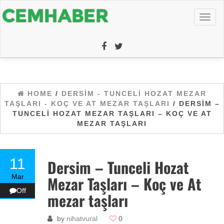
Toggl
naviga
HOME
/
DERSIM - TUNCELI HOZAT MEZAR
TAŞLARI - KOÇ VE AT MEZAR TAŞLARI
/ DERSIM –
TUNCELI HOZAT MEZAR TAŞLARI – KOÇ VE AT
MEZAR TAŞLARI
11
Dersim – Tunceli Hozat
Mar
Mezar Taşları – Koç ve At
Off
mezar taşları
by
nihatvural
0