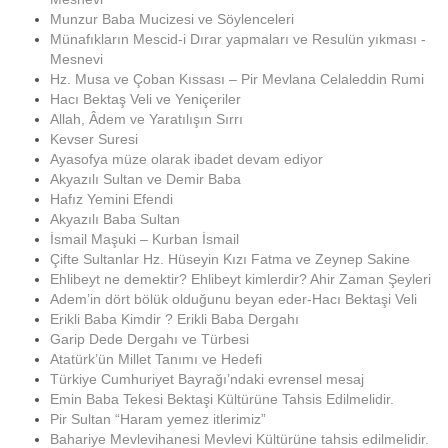
Munzur Baba Mucizesi ve Söylenceleri
Münafıkların Mescid-i Dırar yapmaları ve Resulün yıkması -
Mesnevi
Hz. Musa ve Çoban Kıssası – Pir Mevlana Celaleddin Rumi
Hacı Bektaş Veli ve Yeniçeriler
Allah, Âdem ve Yaratılışın Sırrı
Kevser Suresi
Ayasofya müze olarak ibadet devam ediyor
Akyazılı Sultan ve Demir Baba
Hafız Yemini Efendi
Akyazılı Baba Sultan
İsmail Maşuki – Kurban İsmail
Çifte Sultanlar Hz. Hüseyin Kızı Fatma ve Zeynep Sakine
Ehlibeyt ne demektir? Ehlibeyt kimlerdir? Ahir Zaman Şeyleri
Adem’in dört bölük olduğunu beyan eder-Hacı Bektaşi Veli
Erikli Baba Kimdir ? Erikli Baba Dergahı
Garip Dede Dergahı ve Türbesi
Atatürk’ün Millet Tanımı ve Hedefi
Türkiye Cumhuriyet Bayrağı’ndaki evrensel mesaj
Emin Baba Tekesi Bektaşi Kültürüne Tahsis Edilmelidir.
Pir Sultan “Haram yemez itlerimiz”
Bahariye Mevlevihanesi Mevlevi Kültürüne tahsis edilmelidir.