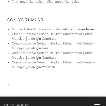
Tanrı’mıza Hamdolsun. Allah’ımıza Hamdolsun
SON YORUMLAR
Munzur Baba Mucizesi ve Söylenceleri
için
Sinan Aslan
Cihat-ı Ekber ve Şeriatın Hakikati: Muhammedî Şeriat –
Muaviye Şeriatı
için
Cemhaber
Cihat-ı Ekber ve Şeriatın Hakikati: Muhammedî Şeriat –
Muaviye Şeriatı
için
Nen
Cihat-ı Ekber ve Şeriatın Hakikati: Muhammedî Şeriat –
Muaviye Şeriatı
için
Cemhaber
Cihat-ı Ekber ve Şeriatın Hakikati: Muhammedî Şeriat –
Muaviye Şeriatı
için
Yorumcu
CEMHABER
Toggl