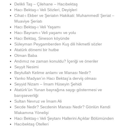
Delikli Taş – Çilehane – Hacıbektaş
Hacı Bektaş-ı Veli Sözleri, Deyişleri
Cihat-ı Ekber ve Şeriatın Hakikati: Muhammedî Şeriat –
Muaviye Şeriatı
Hacı Bektaş-ı Veli Yaşamı
Hacı Bayram-ı Veli yaşamı ve yolu
Hacı Bektaş, Sineson köyünde
Süleyman Peygamberden Kuş dili hikmetli sözler
Atatürk dönemi bir hutbe
Otman Baba
Andımız ne zaman konuldu? İçeriği ve öneriler
Seyyit Nesimi
Beytullah Kelime anlamı ve Manası Nedir?
Yanko Madyan’ın Hacı Bektaş’a derviş olması
Seyyid Nizam – İmam Hüseyin Şehidi
Atatürk’ün Yunan bayrağına saygı göstermesi ve
barışseverliği
Sultan Nevruz ve İmam Ali
Secde Nedir? Secdenin Manası Nedir? Gönlün Kendi
Makamına Yönelişi
Hacı Bektaş-ı Veli Şeytanı Hallerini Açıklar Bölümünden
Hacıbektaş Otelleri