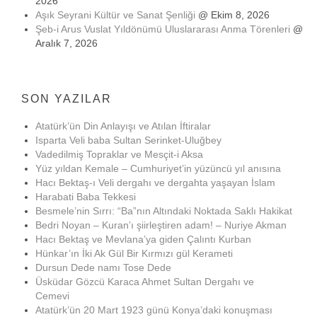
2026
Aşık Seyrani Kültür ve Sanat Şenliği
@ Ekim 8, 2026
Şeb-i Arus Vuslat Yıldönümü Uluslararası Anma Törenleri
@
Aralık 7, 2026
SON YAZILAR
Atatürk’ün Din Anlayışı ve Atılan İftiralar
Isparta Veli baba Sultan Serinket-Uluğbey
Vadedilmiş Topraklar ve Mesçit-i Aksa
Yüz yıldan Kemale – Cumhuriyet’in yüzüncü yıl anısına
Hacı Bektaş-ı Veli dergahı ve dergahta yaşayan İslam
Harabati Baba Tekkesi
Besmele’nin Sırrı: “Ba”nın Altındaki Noktada Saklı Hakikat
Bedri Noyan – Kuran’ı şiirleştiren adam! – Nuriye Akman
Hacı Bektaş ve Mevlana’ya giden Çalıntı Kurban
Hünkar’ın İki Ak Gül Bir Kırmızı gül Kerameti
Dursun Dede namı Tose Dede
Üsküdar Gözcü Karaca Ahmet Sultan Dergahı ve
Cemevi
Atatürk’ün 20 Mart 1923 günü Konya’daki konuşması