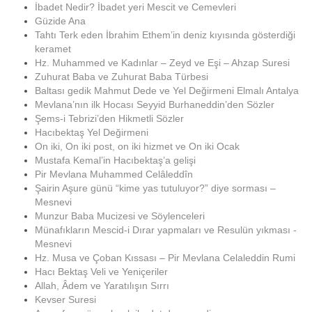
İbadet Nedir? İbadet yeri Mescit ve Cemevleri
Güzide Ana
Tahtı Terk eden İbrahim Ethem’in deniz kıyısında gösterdiği
keramet
Hz. Muhammed ve Kadınlar – Zeyd ve Eşi – Ahzap Suresi
Zuhurat Baba ve Zuhurat Baba Türbesi
Baltası gedik Mahmut Dede ve Yel Değirmeni Elmalı Antalya
Mevlana’nın ilk Hocası Seyyid Burhaneddin’den Sözler
Şems-i Tebrizi’den Hikmetli Sözler
Hacıbektaş Yel Değirmeni
On iki, On iki post, on iki hizmet ve On iki Ocak
Mustafa Kemal’in Hacıbektaş’a gelişi
Pir Mevlana Muhammed Celâleddîn
Şairin Aşure günü “kime yas tutuluyor?” diye sorması –
Mesnevi
Munzur Baba Mucizesi ve Söylenceleri
Münafıkların Mescid-i Dırar yapmaları ve Resulün yıkması -
Mesnevi
Hz. Musa ve Çoban Kıssası – Pir Mevlana Celaleddin Rumi
Hacı Bektaş Veli ve Yeniçeriler
Allah, Âdem ve Yaratılışın Sırrı
Kevser Suresi