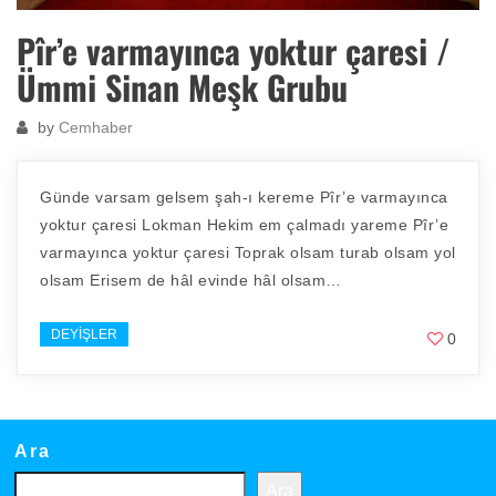
Pîr’e varmayınca yoktur çaresi /
Ümmi Sinan Meşk Grubu
by
Cemhaber
Günde varsam gelsem şah-ı kereme Pîr’e varmayınca
yoktur çaresi Lokman Hekim em çalmadı yareme Pîr’e
varmayınca yoktur çaresi Toprak olsam turab olsam yol
olsam Erisem de hâl evinde hâl olsam…
DEYIŞLER
0
Ara
Ara