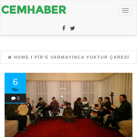
Toggl
naviga
HOME
/
PÎR’E VARMAYINCA YOKTUR ÇARESI
6
Nis
0