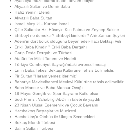
Ayasofya müze olarak ibadet devam ediyor
Akyazılı Sultan ve Demir Baba
Hafız Yemini Efendi
Akyazılı Baba Sultan
İsmail Maşuki – Kurban İsmail
Çifte Sultanlar Hz. Hüseyin Kızı Fatma ve Zeynep Sakine
Ehlibeyt ne demektir? Ehlibeyt kimlerdir? Ahir Zaman Şeyleri
Adem’in dört bölük olduğunu beyan eder-Hacı Bektaşi Veli
Erikli Baba Kimdir ? Erikli Baba Dergahı
Garip Dede Dergahı ve Türbesi
Atatürk’ün Millet Tanımı ve Hedefi
Türkiye Cumhuriyet Bayrağı’ndaki evrensel mesaj
Emin Baba Tekesi Bektaşi Kültürüne Tahsis Edilmelidir.
Pir Sultan “Haram yemez itlerimiz”
Bahariye Mevlevihanesi Mevlevi Kültürüne tahsis edilmelidir.
Baba Mansur ve Baba Mansur Ocağı
19 Mayıs Gençlik ve Spor Bayramı Kutlu olsun
Sudi Prens : Vahabiliği ABD’nin talebi ile yaydık
23 Nisan Ulusal Egemenlik ve Çocuk Bayramı
Hacıbektaş Beştaşlar ve Mucizesi
Hacıbektaş’a Otobüs ile Ulaşım Secenekleri
Bektaş Efendi Türbesi
Balım Sultan Türbesi