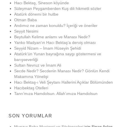
Hacı Bektaş, Sineson köyünde
Süleyman Peygamberden Kuş dili hikmetli sözler
Atatürk dönemi bir hutbe
Otman Baba
Andımız ne zaman konuldu? İçeriği ve öneriler
Seyyit Nesimi
Beytullah Kelime anlamı ve Manası Nedir?
Yanko Madyan’ın Hacı Bektaş’a derviş olması
Seyyid Nizam – İmam Hüseyin Şehidi
Atatürk’ün Yunan bayrağına saygı göstermesi ve
barışseverliği
Sultan Nevruz ve İmam Ali
Secde Nedir? Secdenin Manası Nedir? Gönlün Kendi
Makamına Yönelişi
Hacı Bektaş-ı Veli Şeytanı Hallerini Açıklar Bölümünden
Hacıbektaş Otelleri
Tanrı’mıza Hamdolsun. Allah’ımıza Hamdolsun
SON YORUMLAR
Munzur Baba Mucizesi ve Söylenceleri
için
Sinan Aslan