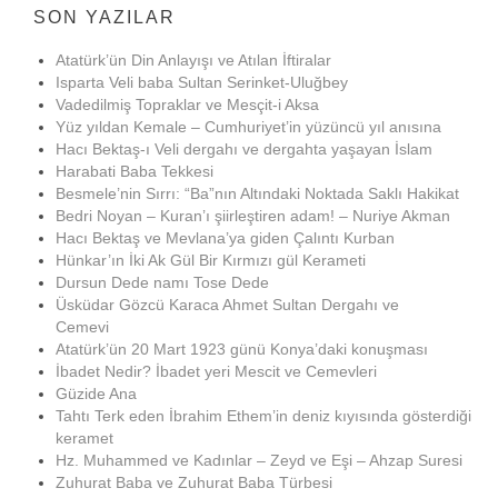
SON YAZILAR
Atatürk’ün Din Anlayışı ve Atılan İftiralar
Isparta Veli baba Sultan Serinket-Uluğbey
Vadedilmiş Topraklar ve Mesçit-i Aksa
Yüz yıldan Kemale – Cumhuriyet’in yüzüncü yıl anısına
Hacı Bektaş-ı Veli dergahı ve dergahta yaşayan İslam
Harabati Baba Tekkesi
Besmele’nin Sırrı: “Ba”nın Altındaki Noktada Saklı Hakikat
Bedri Noyan – Kuran’ı şiirleştiren adam! – Nuriye Akman
Hacı Bektaş ve Mevlana’ya giden Çalıntı Kurban
Hünkar’ın İki Ak Gül Bir Kırmızı gül Kerameti
Dursun Dede namı Tose Dede
Üsküdar Gözcü Karaca Ahmet Sultan Dergahı ve
Cemevi
Atatürk’ün 20 Mart 1923 günü Konya’daki konuşması
İbadet Nedir? İbadet yeri Mescit ve Cemevleri
Güzide Ana
Tahtı Terk eden İbrahim Ethem’in deniz kıyısında gösterdiği
keramet
Hz. Muhammed ve Kadınlar – Zeyd ve Eşi – Ahzap Suresi
Zuhurat Baba ve Zuhurat Baba Türbesi