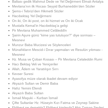
Baltası gedik Mahmut Dede ve Yel Değirmeni Elmalı Antalya
Mevlana’nın ilk Hocası Seyyid Burhaneddin’den Sözler
Şems-i Tebrizi’den Hikmetli Sözler
Hacıbektaş Yel Değirmeni
On iki, On iki post, on iki hizmet ve On iki Ocak
Mustafa Kemal’in Hacıbektaş’a gelişi
Pir Mevlana Muhammed Celâleddîn
Şairin Aşure günü “kime yas tutuluyor?” diye sorması –
Mesnevi
Munzur Baba Mucizesi ve Söylenceleri
Münafıkların Mescid-i Dırar yapmaları ve Resulün yıkması -
Mesnevi
Hz. Musa ve Çoban Kıssası – Pir Mevlana Celaleddin Rumi
Hacı Bektaş Veli ve Yeniçeriler
Allah, Âdem ve Yaratılışın Sırrı
Kevser Suresi
Ayasofya müze olarak ibadet devam ediyor
Akyazılı Sultan ve Demir Baba
Hafız Yemini Efendi
Akyazılı Baba Sultan
İsmail Maşuki – Kurban İsmail
Çifte Sultanlar Hz. Hüseyin Kızı Fatma ve Zeynep Sakine
Ehlibeyt ne demektir? Ehlibeyt kimlerdir? Ahir Zaman Şeyleri