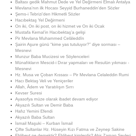
Baltası gedik Mahmut Dede ve Yel Değirmeni Elmalı Antalya
Mevlana’nın ilk Hocası Seyyid Burhaneddin’den Sözler
Şems-i Tebrizi’den Hikmetli Sözler
Hacıbektaş Yel Değirmeni
On iki, On iki post, on iki hizmet ve On iki Ocak
Mustafa Kemal’in Hacıbektaş’a gelişi
Pir Mevlana Muhammed Celâleddîn
Şairin Aşure günü “kime yas tutuluyor?” diye sorması –
Mesnevi
Munzur Baba Mucizesi ve Söylenceleri
Münafıkların Mescid-i Dırar yapmaları ve Resulün yıkması -
Mesnevi
Hz. Musa ve Çoban Kıssası – Pir Mevlana Celaleddin Rumi
Hacı Bektaş Veli ve Yeniçeriler
Allah, Âdem ve Yaratılışın Sırrı
Kevser Suresi
Ayasofya müze olarak ibadet devam ediyor
Akyazılı Sultan ve Demir Baba
Hafız Yemini Efendi
Akyazılı Baba Sultan
İsmail Maşuki – Kurban İsmail
Çifte Sultanlar Hz. Hüseyin Kızı Fatma ve Zeynep Sakine
Ehlibeyt ne demektir? Ehlibeyt kimlerdir? Ahir Zaman Şeyleri