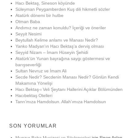
Hacı Bektaş, Sineson köyünde
Süleyman Peygamberden Kuş dili hikmetli sözler
Atatürk dönemi bir hutbe
Otman Baba
Andımız ne zaman konuldu? İçeriği ve öneriler
Seyyit Nesimi
Beytullah Kelime anlamı ve Manası Nedir?
Yanko Madyan’ın Hacı Bektaş’a derviş olması
Seyyid Nizam – İmam Hüseyin Şehidi
Atatürk’ün Yunan bayrağına saygı göstermesi ve
barışseverliği
Sultan Nevruz ve İmam Ali
Secde Nedir? Secdenin Manası Nedir? Gönlün Kendi
Makamına Yönelişi
Hacı Bektaş-ı Veli Şeytanı Hallerini Açıklar Bölümünden
Hacıbektaş Otelleri
Tanrı’mıza Hamdolsun. Allah’ımıza Hamdolsun
SON YORUMLAR
Munzur Baba Mucizesi ve Söylenceleri
için
Sinan Aslan