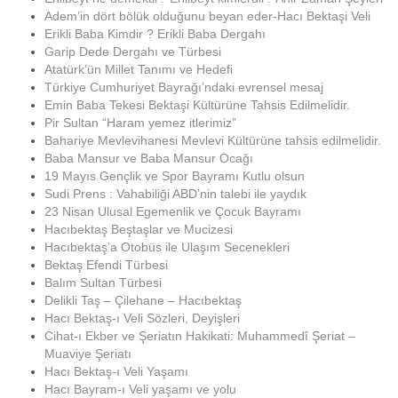
Adem’in dört bölük olduğunu beyan eder-Hacı Bektaşi Veli
Erikli Baba Kimdir ? Erikli Baba Dergahı
Garip Dede Dergahı ve Türbesi
Atatürk’ün Millet Tanımı ve Hedefi
Türkiye Cumhuriyet Bayrağı’ndaki evrensel mesaj
Emin Baba Tekesi Bektaşi Kültürüne Tahsis Edilmelidir.
Pir Sultan “Haram yemez itlerimiz”
Bahariye Mevlevihanesi Mevlevi Kültürüne tahsis edilmelidir.
Baba Mansur ve Baba Mansur Ocağı
19 Mayıs Gençlik ve Spor Bayramı Kutlu olsun
Sudi Prens : Vahabiliği ABD’nin talebi ile yaydık
23 Nisan Ulusal Egemenlik ve Çocuk Bayramı
Hacıbektaş Beştaşlar ve Mucizesi
Hacıbektaş’a Otobüs ile Ulaşım Secenekleri
Bektaş Efendi Türbesi
Balım Sultan Türbesi
Delikli Taş – Çilehane – Hacıbektaş
Hacı Bektaş-ı Veli Sözleri, Deyişleri
Cihat-ı Ekber ve Şeriatın Hakikati: Muhammedî Şeriat –
Muaviye Şeriatı
Hacı Bektaş-ı Veli Yaşamı
Hacı Bayram-ı Veli yaşamı ve yolu