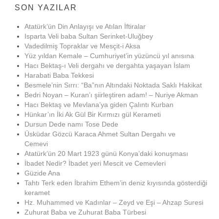
SON YAZILAR
Atatürk’ün Din Anlayışı ve Atılan İftiralar
Isparta Veli baba Sultan Serinket-Uluğbey
Vadedilmiş Topraklar ve Mesçit-i Aksa
Yüz yıldan Kemale – Cumhuriyet’in yüzüncü yıl anısına
Hacı Bektaş-ı Veli dergahı ve dergahta yaşayan İslam
Harabati Baba Tekkesi
Besmele’nin Sırrı: “Ba”nın Altındaki Noktada Saklı Hakikat
Bedri Noyan – Kuran’ı şiirleştiren adam! – Nuriye Akman
Hacı Bektaş ve Mevlana’ya giden Çalıntı Kurban
Hünkar’ın İki Ak Gül Bir Kırmızı gül Kerameti
Dursun Dede namı Tose Dede
Üsküdar Gözcü Karaca Ahmet Sultan Dergahı ve
Cemevi
Atatürk’ün 20 Mart 1923 günü Konya’daki konuşması
İbadet Nedir? İbadet yeri Mescit ve Cemevleri
Güzide Ana
Tahtı Terk eden İbrahim Ethem’in deniz kıyısında gösterdiği
keramet
Hz. Muhammed ve Kadınlar – Zeyd ve Eşi – Ahzap Suresi
Zuhurat Baba ve Zuhurat Baba Türbesi