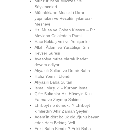
Munzur Baba Mucizesi ve
Söylenceleri
Münafıkların Mescid-i Dırar
yapmaları ve Resulün yıkması -
Mesnevi
Hz. Musa ve Çoban Kıssası – Pir
Mevlana Celaleddin Rumi
Hacı Bektaş Veli ve Yeniçeriler
Allah, Âdem ve Yaratılışın Sırrı
Kevser Suresi
Ayasofya müze olarak ibadet
devam ediyor
Akyazılı Sultan ve Demir Baba
Hafız Yemini Efendi
Akyazılı Baba Sultan
İsmail Maşuki – Kurban İsmail
Çifte Sultanlar Hz. Hüseyin Kızı
Fatma ve Zeynep Sakine
Ehlibeyt ne demektir? Ehlibeyt
kimlerdir? Ahir Zaman Şeyleri
Adem’in dört bölük olduğunu beyan
eder-Hacı Bektaşi Veli
Erikli Baba Kimdir ? Erikli Baba