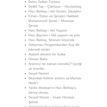
Balım Sultan Türbesi
Delikli Taş – Çilehane – Hacıbektaş
Hacı Bektaş-ı Veli Sözleri, Deyişleri
Cihat-ı Ekber ve Şeriatın Hakikati:
Muhammedî Şeriat – Muaviye
Şeriatı
Hacı Bektaş-ı Veli Yaşamı
Hacı Bayram-ı Veli yaşamı ve yolu
Hacı Bektaş, Sineson köyünde
Süleyman Peygamberden Kuş dili
hikmetli sözler
Atatürk dönemi bir hutbe
Otman Baba
Andımız ne zaman konuldu? İçeriği
ve öneriler
Seyyit Nesimi
Beytullah Kelime anlamı ve Manası
Nedir?
Yanko Madyan’ın Hacı Bektaş’a
derviş olması
Seyyid Nizam – İmam Hüseyin
Şehidi
Atatürk’ün Yunan bayrağına saygı