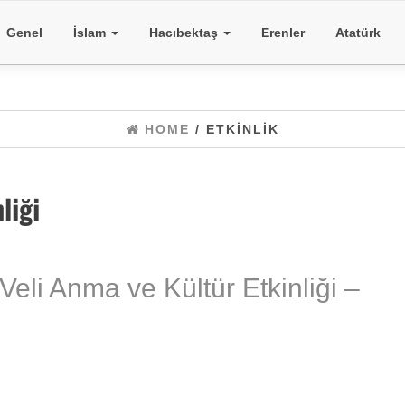
Genel
İslam
Hacıbektaş
Erenler
Atatürk
HOME
/ ETKINLIK
liği
li Anma ve Kültür Etkinliği –