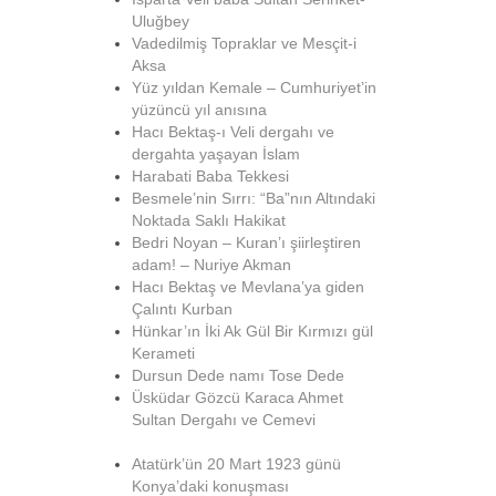
Uluğbey
Vadedilmiş Topraklar ve Mesçit-i
Aksa
Yüz yıldan Kemale – Cumhuriyet’in
yüzüncü yıl anısına
Hacı Bektaş-ı Veli dergahı ve
dergahta yaşayan İslam
Harabati Baba Tekkesi
Besmele’nin Sırrı: “Ba”nın Altındaki
Noktada Saklı Hakikat
Bedri Noyan – Kuran’ı şiirleştiren
adam! – Nuriye Akman
Hacı Bektaş ve Mevlana’ya giden
Çalıntı Kurban
Hünkar’ın İki Ak Gül Bir Kırmızı gül
Kerameti
Dursun Dede namı Tose Dede
Üsküdar Gözcü Karaca Ahmet
Sultan Dergahı ve Cemevi
Atatürk’ün 20 Mart 1923 günü
Konya’daki konuşması