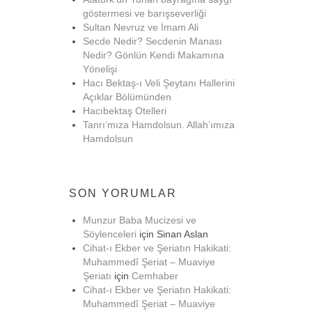
göstermesi ve barışseverliği
Sultan Nevruz ve İmam Ali
Secde Nedir? Secdenin Manası
Nedir? Gönlün Kendi Makamına
Yönelişi
Hacı Bektaş-ı Veli Şeytanı Hallerini
Açıklar Bölümünden
Hacıbektaş Otelleri
Tanrı’mıza Hamdolsun. Allah’ımıza
Hamdolsun
SON YORUMLAR
Munzur Baba Mucizesi ve
Söylenceleri
için
Sinan Aslan
Cihat-ı Ekber ve Şeriatın Hakikati:
Muhammedî Şeriat – Muaviye
Şeriatı
için
Cemhaber
Cihat-ı Ekber ve Şeriatın Hakikati:
Muhammedî Şeriat – Muaviye