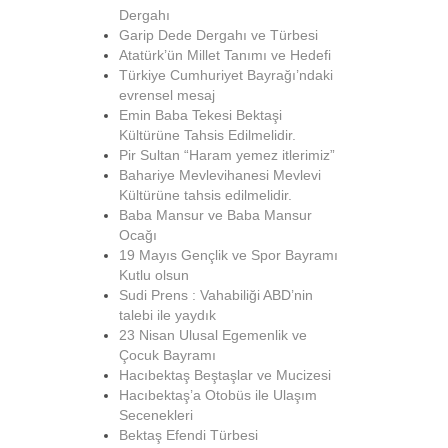
Dergahı
Garip Dede Dergahı ve Türbesi
Atatürk’ün Millet Tanımı ve Hedefi
Türkiye Cumhuriyet Bayrağı’ndaki
evrensel mesaj
Emin Baba Tekesi Bektaşi
Kültürüne Tahsis Edilmelidir.
Pir Sultan “Haram yemez itlerimiz”
Bahariye Mevlevihanesi Mevlevi
Kültürüne tahsis edilmelidir.
Baba Mansur ve Baba Mansur
Ocağı
19 Mayıs Gençlik ve Spor Bayramı
Kutlu olsun
Sudi Prens : Vahabiliği ABD’nin
talebi ile yaydık
23 Nisan Ulusal Egemenlik ve
Çocuk Bayramı
Hacıbektaş Beştaşlar ve Mucizesi
Hacıbektaş’a Otobüs ile Ulaşım
Secenekleri
Bektaş Efendi Türbesi