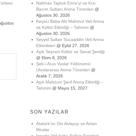
ürbesi
Nallıhan Taptuk Emre’yi ve Kızı
Bacım Sultanı Anma Törenleri
@
Ağustos 30, 2026
Keçeci Baba Ahi Mahmut Veli Anma
 Ağustos
ve Kültür Etkinliği – Tahmini
@
Ağustos 30, 2026
Seyyid Sultan Sücaaddin Veli Anma
Etkinlikleri
@ Eylül 27, 2026
Aşık Seyrani Kültür ve Sanat Şenliği
@ Ekim 8, 2026
Şeb-i Arus Vuslat Yıldönümü
Uluslararası Anma Törenleri
@
Aralık 7, 2026
Aşık Mahzuni Şerif Anma Etkinliği –
Tahmini
@ Mayıs 15, 2027
SON YAZILAR
Atatürk’ün Din Anlayışı ve Atılan
İftiralar
Isparta Veli baba Sultan Serinket-