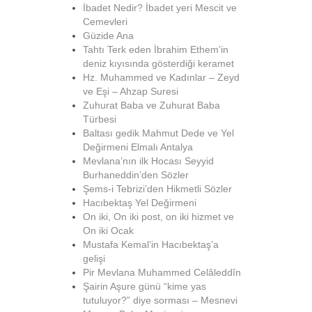
İbadet Nedir? İbadet yeri Mescit ve
Cemevleri
Güzide Ana
Tahtı Terk eden İbrahim Ethem’in
deniz kıyısında gösterdiği keramet
Hz. Muhammed ve Kadınlar – Zeyd
ve Eşi – Ahzap Suresi
Zuhurat Baba ve Zuhurat Baba
Türbesi
Baltası gedik Mahmut Dede ve Yel
Değirmeni Elmalı Antalya
Mevlana’nın ilk Hocası Seyyid
Burhaneddin’den Sözler
Şems-i Tebrizi’den Hikmetli Sözler
Hacıbektaş Yel Değirmeni
On iki, On iki post, on iki hizmet ve
On iki Ocak
Mustafa Kemal’in Hacıbektaş’a
gelişi
Pir Mevlana Muhammed Celâleddîn
Şairin Aşure günü “kime yas
tutuluyor?” diye sorması – Mesnevi