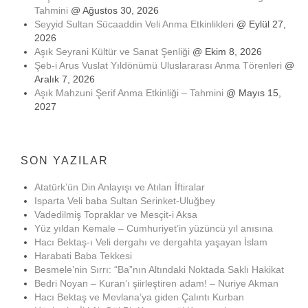
Tahmini
@ Ağustos 30, 2026
Seyyid Sultan Sücaaddin Veli Anma Etkinlikleri
@ Eylül 27,
2026
Aşık Seyrani Kültür ve Sanat Şenliği
@ Ekim 8, 2026
Şeb-i Arus Vuslat Yıldönümü Uluslararası Anma Törenleri
@
Aralık 7, 2026
Aşık Mahzuni Şerif Anma Etkinliği – Tahmini
@ Mayıs 15,
2027
SON YAZILAR
Atatürk’ün Din Anlayışı ve Atılan İftiralar
Isparta Veli baba Sultan Serinket-Uluğbey
Vadedilmiş Topraklar ve Mesçit-i Aksa
Yüz yıldan Kemale – Cumhuriyet’in yüzüncü yıl anısına
Hacı Bektaş-ı Veli dergahı ve dergahta yaşayan İslam
Harabati Baba Tekkesi
Besmele’nin Sırrı: “Ba”nın Altındaki Noktada Saklı Hakikat
Bedri Noyan – Kuran’ı şiirleştiren adam! – Nuriye Akman
Hacı Bektaş ve Mevlana’ya giden Çalıntı Kurban