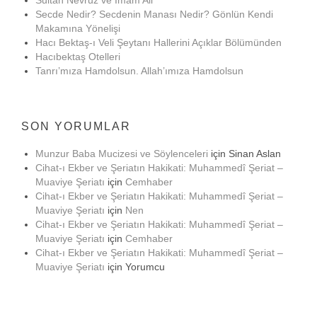
Sultan Nevruz ve İmam Ali
Secde Nedir? Secdenin Manası Nedir? Gönlün Kendi
Makamına Yönelişi
Hacı Bektaş-ı Veli Şeytanı Hallerini Açıklar Bölümünden
Hacıbektaş Otelleri
Tanrı’mıza Hamdolsun. Allah’ımıza Hamdolsun
SON YORUMLAR
Munzur Baba Mucizesi ve Söylenceleri
için
Sinan Aslan
Cihat-ı Ekber ve Şeriatın Hakikati: Muhammedî Şeriat –
Muaviye Şeriatı
için
Cemhaber
Cihat-ı Ekber ve Şeriatın Hakikati: Muhammedî Şeriat –
Muaviye Şeriatı
için
Nen
Cihat-ı Ekber ve Şeriatın Hakikati: Muhammedî Şeriat –
Muaviye Şeriatı
için
Cemhaber
Cihat-ı Ekber ve Şeriatın Hakikati: Muhammedî Şeriat –
Muaviye Şeriatı
için
Yorumcu