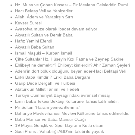
Hz. Musa ve Çoban Kıssası – Pir Mevlana Celaleddin Rumi
Hacı Bektaş Veli ve Yeniçeriler
Allah, Âdem ve Yaratılışın Sırrı
Kevser Suresi
Ayasofya müze olarak ibadet devam ediyor
Akyazılı Sultan ve Demir Baba
Hafız Yemini Efendi
Akyazılı Baba Sultan
İsmail Maşuki – Kurban İsmail
Çifte Sultanlar Hz. Hüseyin Kızı Fatma ve Zeynep Sakine
Ehlibeyt ne demektir? Ehlibeyt kimlerdir? Ahir Zaman Şeyleri
Adem’in dört bölük olduğunu beyan eder-Hacı Bektaşi Veli
Erikli Baba Kimdir ? Erikli Baba Dergahı
Garip Dede Dergahı ve Türbesi
Atatürk’ün Millet Tanımı ve Hedefi
Türkiye Cumhuriyet Bayrağı’ndaki evrensel mesaj
Emin Baba Tekesi Bektaşi Kültürüne Tahsis Edilmelidir.
Pir Sultan “Haram yemez itlerimiz”
Bahariye Mevlevihanesi Mevlevi Kültürüne tahsis edilmelidir.
Baba Mansur ve Baba Mansur Ocağı
19 Mayıs Gençlik ve Spor Bayramı Kutlu olsun
Sudi Prens : Vahabiliği ABD’nin talebi ile yaydık