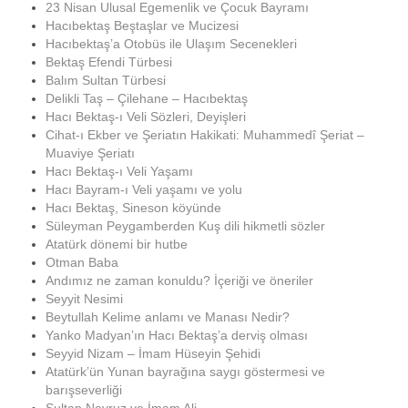
23 Nisan Ulusal Egemenlik ve Çocuk Bayramı
Hacıbektaş Beştaşlar ve Mucizesi
Hacıbektaş’a Otobüs ile Ulaşım Secenekleri
Bektaş Efendi Türbesi
Balım Sultan Türbesi
Delikli Taş – Çilehane – Hacıbektaş
Hacı Bektaş-ı Veli Sözleri, Deyişleri
Cihat-ı Ekber ve Şeriatın Hakikati: Muhammedî Şeriat –
Muaviye Şeriatı
Hacı Bektaş-ı Veli Yaşamı
Hacı Bayram-ı Veli yaşamı ve yolu
Hacı Bektaş, Sineson köyünde
Süleyman Peygamberden Kuş dili hikmetli sözler
Atatürk dönemi bir hutbe
Otman Baba
Andımız ne zaman konuldu? İçeriği ve öneriler
Seyyit Nesimi
Beytullah Kelime anlamı ve Manası Nedir?
Yanko Madyan’ın Hacı Bektaş’a derviş olması
Seyyid Nizam – İmam Hüseyin Şehidi
Atatürk’ün Yunan bayrağına saygı göstermesi ve
barışseverliği