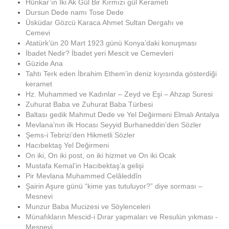
Hünkar’ın İki Ak Gül Bir Kırmızı gül Kerameti
Dursun Dede namı Tose Dede
Üsküdar Gözcü Karaca Ahmet Sultan Dergahı ve
Cemevi
Atatürk’ün 20 Mart 1923 günü Konya’daki konuşması
İbadet Nedir? İbadet yeri Mescit ve Cemevleri
Güzide Ana
Tahtı Terk eden İbrahim Ethem’in deniz kıyısında gösterdiği
keramet
Hz. Muhammed ve Kadınlar – Zeyd ve Eşi – Ahzap Suresi
Zuhurat Baba ve Zuhurat Baba Türbesi
Baltası gedik Mahmut Dede ve Yel Değirmeni Elmalı Antalya
Mevlana’nın ilk Hocası Seyyid Burhaneddin’den Sözler
Şems-i Tebrizi’den Hikmetli Sözler
Hacıbektaş Yel Değirmeni
On iki, On iki post, on iki hizmet ve On iki Ocak
Mustafa Kemal’in Hacıbektaş’a gelişi
Pir Mevlana Muhammed Celâleddîn
Şairin Aşure günü “kime yas tutuluyor?” diye sorması –
Mesnevi
Munzur Baba Mucizesi ve Söylenceleri
Münafıkların Mescid-i Dırar yapmaları ve Resulün yıkması -
Mesnevi