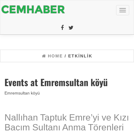
Toggl
naviga
HOME
/ ETKINLIK
Events at
Emremsultan köyü
Emremsultan köyü
Nallıhan Taptuk Emre’yi ve Kızı
Bacım Sultanı Anma Törenleri