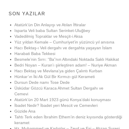
SON YAZILAR
Atatürk’ün Din Anlayışı ve Atılan İftiralar
Isparta Veli baba Sultan Serinket-Uluğbey
Vadedilmiş Topraklar ve Mesçit-i Aksa
Yüz yıldan Kemale – Cumhuriyet’in yüzüncü yıl anısına
Hacı Bektaş-ı Veli dergahı ve dergahta yaşayan İslam
Harabati Baba Tekkesi
Besmele’nin Sırrı: “Ba”nın Altındaki Noktada Saklı Hakikat
Bedri Noyan – Kuran’ı şiirleştiren adam! – Nuriye Akman
Hacı Bektaş ve Mevlana’ya giden Çalıntı Kurban
Hünkar’ın İki Ak Gül Bir Kırmızı gül Kerameti
Dursun Dede namı Tose Dede
Üsküdar Gözcü Karaca Ahmet Sultan Dergahı ve
Cemevi
Atatürk’ün 20 Mart 1923 günü Konya’daki konuşması
İbadet Nedir? İbadet yeri Mescit ve Cemevleri
Güzide Ana
Tahtı Terk eden İbrahim Ethem’in deniz kıyısında gösterdiği
keramet
Hz. Muhammed ve Kadınlar – Zeyd ve Eşi – Ahzap Suresi