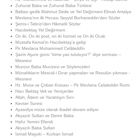
Zuhurat Baba ve Zuhurat Baba Türbesi
Baltası gedik Mahmut Dede ve Yel Değirmeni Elmalı Antalya
Mevlana’nın ilk Hocası Seyyid Burhaneddin’den Sözler
Şems-i Tebrizi’den Hikmetli Sözler
Hacıbektaş Yel Değirmeni
On iki, On iki post, on iki hizmet ve On iki Ocak
Mustafa Kemal’in Hacıbektaş’a gelişi
Pir Mevlana Muhammed Celâleddîn
Şairin Aşure günü “kime yas tutuluyor?” diye sorması –
Mesnevi
Munzur Baba Mucizesi ve Söylenceleri
Münafıkların Mescid-i Dırar yapmaları ve Resulün yıkması -
Mesnevi
Hz. Musa ve Çoban Kıssası – Pir Mevlana Celaleddin Rumi
Hacı Bektaş Veli ve Yeniçeriler
Allah, Âdem ve Yaratılışın Sırrı
Kevser Suresi
Ayasofya müze olarak ibadet devam ediyor
Akyazılı Sultan ve Demir Baba
Hafız Yemini Efendi
Akyazılı Baba Sultan
İsmail Maşuki – Kurban İsmail