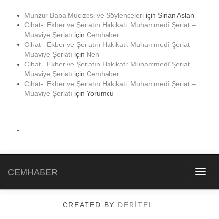
Munzur Baba Mucizesi ve Söylenceleri
için
Sinan Aslan
Cihat-ı Ekber ve Şeriatın Hakikati: Muhammedî Şeriat –
Muaviye Şeriatı
için
Cemhaber
Cihat-ı Ekber ve Şeriatın Hakikati: Muhammedî Şeriat –
Muaviye Şeriatı
için
Nen
Cihat-ı Ekber ve Şeriatın Hakikati: Muhammedî Şeriat –
Muaviye Şeriatı
için
Cemhaber
Cihat-ı Ekber ve Şeriatın Hakikati: Muhammedî Şeriat –
Muaviye Şeriatı
için
Yorumcu
CEMHABER
Toggl
naviga
CREATED BY
DERİTEL
.