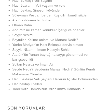
Hacı Bektaş-ı Veli Yaşamı
Hacı Bayram-ı Veli yaşamı ve yolu
Hacı Bektaş, Sineson köyünde
Süleyman Peygamberden Kuş dili hikmetli sözler
Atatürk dönemi bir hutbe
Otman Baba
Andımız ne zaman konuldu? İçeriği ve öneriler
Seyyit Nesimi
Beytullah Kelime anlamı ve Manası Nedir?
Yanko Madyan’ın Hacı Bektaş’a derviş olması
Seyyid Nizam – İmam Hüseyin Şehidi
Atatürk’ün Yunan bayrağına saygı göstermesi ve
barışseverliği
Sultan Nevruz ve İmam Ali
Secde Nedir? Secdenin Manası Nedir? Gönlün Kendi
Makamına Yönelişi
Hacı Bektaş-ı Veli Şeytanı Hallerini Açıklar Bölümünden
Hacıbektaş Otelleri
Tanrı’mıza Hamdolsun. Allah’ımıza Hamdolsun
SON YORUMLAR