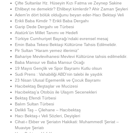
Çifte Sultanlar Hz. Hüseyin Kızı Fatma ve Zeynep Sakine
Ehlibeyt ne demektir? Ehlibeyt kimlerdir? Ahir Zaman Şeyleri
Adem’in dört bölük olduğunu beyan eder-Hacı Bektaşi Veli
Erikli Baba Kimdir ? Erikli Baba Dergahı
Garip Dede Dergahı ve Türbesi
Atatürk’ün Millet Tanımı ve Hedefi
Türkiye Cumhuriyet Bayrağı’ndaki evrensel mesaj
Emin Baba Tekesi Bektaşi Kültürüne Tahsis Edilmelidir.
Pir Sultan “Haram yemez itlerimiz”
Bahariye Mevlevihanesi Mevlevi Kültürüne tahsis edilmelidir.
Baba Mansur ve Baba Mansur Ocağı
19 Mayıs Gençlik ve Spor Bayramı Kutlu olsun
Sudi Prens : Vahabiliği ABD’nin talebi ile yaydık
23 Nisan Ulusal Egemenlik ve Çocuk Bayramı
Hacıbektaş Beştaşlar ve Mucizesi
Hacıbektaş’a Otobüs ile Ulaşım Secenekleri
Bektaş Efendi Türbesi
Balım Sultan Türbesi
Delikli Taş – Çilehane – Hacıbektaş
Hacı Bektaş-ı Veli Sözleri, Deyişleri
Cihat-ı Ekber ve Şeriatın Hakikati: Muhammedî Şeriat –
Muaviye Şeriatı