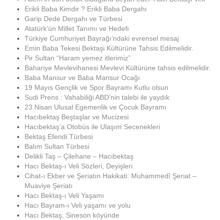
Erikli Baba Kimdir ? Erikli Baba Dergahı
Garip Dede Dergahı ve Türbesi
Atatürk’ün Millet Tanımı ve Hedefi
Türkiye Cumhuriyet Bayrağı’ndaki evrensel mesaj
Emin Baba Tekesi Bektaşi Kültürüne Tahsis Edilmelidir.
Pir Sultan “Haram yemez itlerimiz”
Bahariye Mevlevihanesi Mevlevi Kültürüne tahsis edilmelidir.
Baba Mansur ve Baba Mansur Ocağı
19 Mayıs Gençlik ve Spor Bayramı Kutlu olsun
Sudi Prens : Vahabiliği ABD’nin talebi ile yaydık
23 Nisan Ulusal Egemenlik ve Çocuk Bayramı
Hacıbektaş Beştaşlar ve Mucizesi
Hacıbektaş’a Otobüs ile Ulaşım Secenekleri
Bektaş Efendi Türbesi
Balım Sultan Türbesi
Delikli Taş – Çilehane – Hacıbektaş
Hacı Bektaş-ı Veli Sözleri, Deyişleri
Cihat-ı Ekber ve Şeriatın Hakikati: Muhammedî Şeriat –
Muaviye Şeriatı
Hacı Bektaş-ı Veli Yaşamı
Hacı Bayram-ı Veli yaşamı ve yolu
Hacı Bektaş, Sineson köyünde