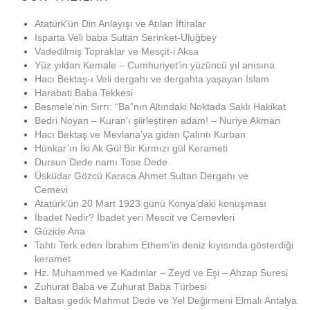
Atatürk’ün Din Anlayışı ve Atılan İftiralar
Isparta Veli baba Sultan Serinket-Uluğbey
Vadedilmiş Topraklar ve Mesçit-i Aksa
Yüz yıldan Kemale – Cumhuriyet’in yüzüncü yıl anısına
Hacı Bektaş-ı Veli dergahı ve dergahta yaşayan İslam
Harabati Baba Tekkesi
Besmele’nin Sırrı: “Ba”nın Altındaki Noktada Saklı Hakikat
Bedri Noyan – Kuran’ı şiirleştiren adam! – Nuriye Akman
Hacı Bektaş ve Mevlana’ya giden Çalıntı Kurban
Hünkar’ın İki Ak Gül Bir Kırmızı gül Kerameti
Dursun Dede namı Tose Dede
Üsküdar Gözcü Karaca Ahmet Sultan Dergahı ve
Cemevi
Atatürk’ün 20 Mart 1923 günü Konya’daki konuşması
İbadet Nedir? İbadet yeri Mescit ve Cemevleri
Güzide Ana
Tahtı Terk eden İbrahim Ethem’in deniz kıyısında gösterdiği
keramet
Hz. Muhammed ve Kadınlar – Zeyd ve Eşi – Ahzap Suresi
Zuhurat Baba ve Zuhurat Baba Türbesi
Baltası gedik Mahmut Dede ve Yel Değirmeni Elmalı Antalya