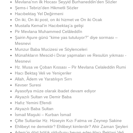
Mevlana’nın ilk Hocası Seyyid Burhaneddin’den Sözler
Şems-i Tebrizi’den Hikmetli Sözler
Hacıbektaş Yel Değirmeni
On iki, On iki post, on iki hizmet ve On iki Ocak
Mustafa Kemal’in Hacıbektaş’a gelişi
Pir Mevlana Muhammed Celâleddîn
Şairin Aşure günü “kime yas tutuluyor?” diye sorması –
Mesnevi
Munzur Baba Mucizesi ve Söylenceleri
Münafıkların Mescid-i Dırar yapmaları ve Resulün yıkması -
Mesnevi
Hz. Musa ve Çoban Kıssası – Pir Mevlana Celaleddin Rumi
Hacı Bektaş Veli ve Yeniçeriler
Allah, Âdem ve Yaratılışın Sırrı
Kevser Suresi
Ayasofya müze olarak ibadet devam ediyor
Akyazılı Sultan ve Demir Baba
Hafız Yemini Efendi
Akyazılı Baba Sultan
İsmail Maşuki – Kurban İsmail
Çifte Sultanlar Hz. Hüseyin Kızı Fatma ve Zeynep Sakine
Ehlibeyt ne demektir? Ehlibeyt kimlerdir? Ahir Zaman Şeyleri
Adem’in dört bölük olduğunu beyan eder-Hacı Bektaşi Veli