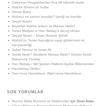
Süleyman Peygamberden Kuş dili hikmetli sözler
Atatürk dönemi bir hutbe
Otman Baba
Andımız ne zaman konuldu? İçeriği ve öneriler
Seyyit Nesimi
Beytullah Kelime anlamı ve Manası Nedir?
Yanko Madyan’ın Hacı Bektaş’a derviş olması
Seyyid Nizam – İmam Hüseyin Şehidi
Atatürk’ün Yunan bayrağına saygı göstermesi ve
barışseverliği
Sultan Nevruz ve İmam Ali
Secde Nedir? Secdenin Manası Nedir? Gönlün Kendi
Makamına Yönelişi
Hacı Bektaş-ı Veli Şeytanı Hallerini Açıklar Bölümünden
Hacıbektaş Otelleri
Tanrı’mıza Hamdolsun. Allah’ımıza Hamdolsun
SON YORUMLAR
Munzur Baba Mucizesi ve Söylenceleri
için
Sinan Aslan
Cihat-ı Ekber ve Şeriatın Hakikati: Muhammedî Şeriat –