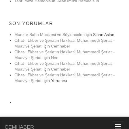
Tanrı’mıza Hamdolsun. Allah’ımıza Hamdolsun
SON YORUMLAR
Munzur Baba Mucizesi ve Söylenceleri
için
Sinan Aslan
Cihat-ı Ekber ve Şeriatın Hakikati: Muhammedî Şeriat –
Muaviye Şeriatı
için
Cemhaber
Cihat-ı Ekber ve Şeriatın Hakikati: Muhammedî Şeriat –
Muaviye Şeriatı
için
Nen
Cihat-ı Ekber ve Şeriatın Hakikati: Muhammedî Şeriat –
Muaviye Şeriatı
için
Cemhaber
Cihat-ı Ekber ve Şeriatın Hakikati: Muhammedî Şeriat –
Muaviye Şeriatı
için
Yorumcu
CEMHABER
Toggl