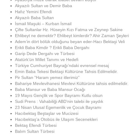
Akyazılı Sultan ve Demir Baba
Hafız Yemini Efendi
Akyazılı Baba Sultan
İsmail Maşuki – Kurban İsmail
Çifte Sultanlar Hz. Hüseyin Kızı Fatma ve Zeynep Sakine
Ehlibeyt ne demektir? Ehlibeyt kimlerdir? Ahir Zaman Şeyleri
Adem’in dört bölük olduğunu beyan eder-Hacı Bektaşi Veli
Erikli Baba Kimdir ? Erikli Baba Dergahı
Garip Dede Dergahı ve Türbesi
Atatürk’ün Millet Tanımı ve Hedefi
Türkiye Cumhuriyet Bayrağı’ndaki evrensel mesaj
Emin Baba Tekesi Bektaşi Kültürüne Tahsis Edilmelidir.
Pir Sultan “Haram yemez itlerimiz”
Bahariye Mevlevihanesi Mevlevi Kültürüne tahsis edilmelidir.
Baba Mansur ve Baba Mansur Ocağı
19 Mayıs Gençlik ve Spor Bayramı Kutlu olsun
Sudi Prens : Vahabiliği ABD’nin talebi ile yaydık
23 Nisan Ulusal Egemenlik ve Çocuk Bayramı
Hacıbektaş Beştaşlar ve Mucizesi
Hacıbektaş’a Otobüs ile Ulaşım Secenekleri
Bektaş Efendi Türbesi
Balım Sultan Türbesi