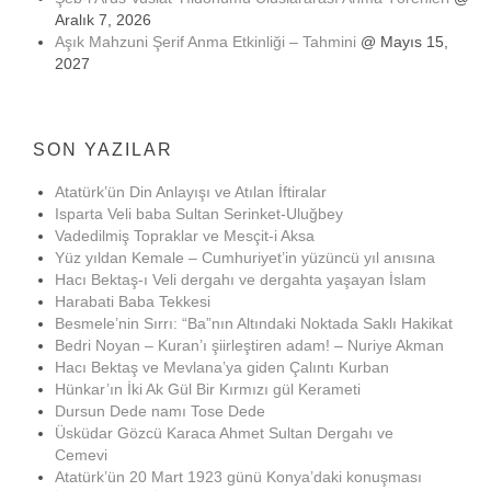
Aralık 7, 2026
Aşık Mahzuni Şerif Anma Etkinliği – Tahmini
@ Mayıs 15,
2027
SON YAZILAR
Atatürk’ün Din Anlayışı ve Atılan İftiralar
Isparta Veli baba Sultan Serinket-Uluğbey
Vadedilmiş Topraklar ve Mesçit-i Aksa
Yüz yıldan Kemale – Cumhuriyet’in yüzüncü yıl anısına
Hacı Bektaş-ı Veli dergahı ve dergahta yaşayan İslam
Harabati Baba Tekkesi
Besmele’nin Sırrı: “Ba”nın Altındaki Noktada Saklı Hakikat
Bedri Noyan – Kuran’ı şiirleştiren adam! – Nuriye Akman
Hacı Bektaş ve Mevlana’ya giden Çalıntı Kurban
Hünkar’ın İki Ak Gül Bir Kırmızı gül Kerameti
Dursun Dede namı Tose Dede
Üsküdar Gözcü Karaca Ahmet Sultan Dergahı ve
Cemevi
Atatürk’ün 20 Mart 1923 günü Konya’daki konuşması