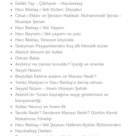
Delikli Taş – Çilehane – Hacıbektaş
Hacı Bektaş-ı Veli Sözleri, Deyişleri
Cihat-ı Ekber ve Şeriatın Hakikati: Muhammedî Şeriat –
Muaviye Şeriatı
Hacı Bektaş-ı Veli Yaşamı
Hacı Bayram-ı Veli yaşamı ve yolu
Hacı Bektaş, Sineson köyünde
Süleyman Peygamberden Kuş dili hikmetli sözler
Atatürk dönemi bir hutbe
Otman Baba
Andımız ne zaman konuldu? İçeriği ve öneriler
Seyyit Nesimi
Beytullah Kelime anlamı ve Manası Nedir?
Yanko Madyan’ın Hacı Bektaş’a derviş olması
Seyyid Nizam – İmam Hüseyin Şehidi
Atatürk’ün Yunan bayrağına saygı göstermesi ve
barışseverliği
Sultan Nevruz ve İmam Ali
Secde Nedir? Secdenin Manası Nedir? Gönlün Kendi
Makamına Yönelişi
Hacı Bektaş-ı Veli Şeytanı Hallerini Açıklar Bölümünden
Hacıbektaş Otelleri