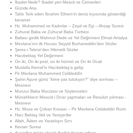
İbadet Nedir? İbadet yeri Mescit ve Cemevleri
Güzide Ana
Tahtı Terk eden İbrahim Ethem’in deniz kıyısında gösterdiği
keramet
Hz. Muhammed ve Kadınlar – Zeyd ve Eşi – Ahzap Suresi
Zuhurat Baba ve Zuhurat Baba Türbesi
Baltası gedik Mahmut Dede ve Yel Değirmeni Elmalı Antalya
Mevlana’nın ilk Hocası Seyyid Burhaneddin’den Sözler
Şems-i Tebrizi’den Hikmetli Sözler
Hacıbektaş Yel Değirmeni
On iki, On iki post, on iki hizmet ve On iki Ocak
Mustafa Kemal’in Hacıbektaş’a gelişi
Pir Mevlana Muhammed Celâleddîn
Şairin Aşure günü “kime yas tutuluyor?” diye sorması –
Mesnevi
Munzur Baba Mucizesi ve Söylenceleri
Münafıkların Mescid-i Dırar yapmaları ve Resulün yıkması -
Mesnevi
Hz. Musa ve Çoban Kıssası – Pir Mevlana Celaleddin Rumi
Hacı Bektaş Veli ve Yeniçeriler
Allah, Âdem ve Yaratılışın Sırrı
Kevser Suresi
Ayasofya müze olarak ibadet devam ediyor